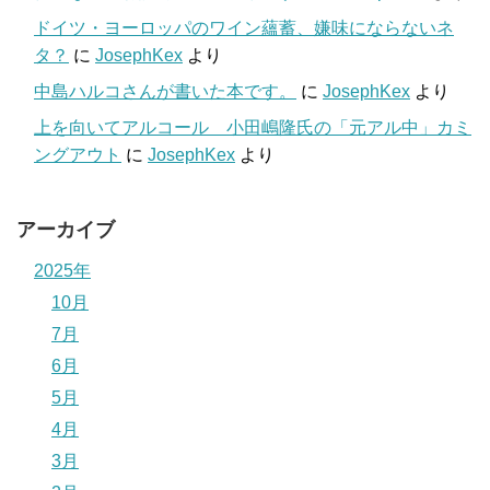
ドイツ・ヨーロッパのワイン蘊蓄、嫌味にならないネ
タ？
に
JosephKex
より
中島ハルコさんが書いた本です。
に
JosephKex
より
上を向いてアルコール 小田嶋隆氏の「元アル中」カミ
ングアウト
に
JosephKex
より
アーカイブ
2025年
10月
7月
6月
5月
4月
3月