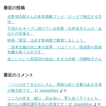
最近の投稿
忌野清志郎さんの本音満載ブック「ロックで独立する方
法」
子供心をキープし続けている作家・辻村深月さんの「あ
なたの言葉を」
映画「国宝」は必ず映画館で鑑賞しましょう。
「資本主義の次に来る世界」とは？？？ 脱成長が気候
危機を救うカギです。
逞しいという形容詞が似合いすぎる作家・河﨑秋子さん
最近のコメント
「パリのすてきなおじさん」洒脱な絵と含蓄のある文章
が魅力的です。
に
JosephKex
より
こころの作文 綴り、読み合い、育ち合う子どもたち。
偉大なる勝村謙司先生の登場です！
に
JosephKex
より