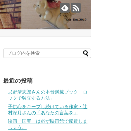
最近の投稿
忌野清志郎さんの本音満載ブック「ロ
ックで独立する方法」
子供心をキープし続けている作家・辻
村深月さんの「あなたの言葉を」
映画「国宝」は必ず映画館で鑑賞しま
しょう。