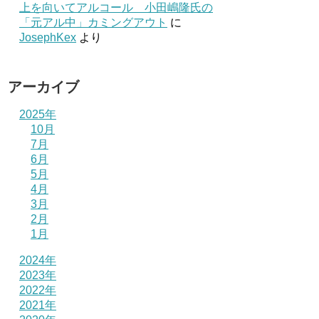
上を向いてアルコール 小田嶋隆氏の
「元アル中」カミングアウト
に
JosephKex
より
アーカイブ
2025年
10月
7月
6月
5月
4月
3月
2月
1月
2024年
2023年
2022年
2021年