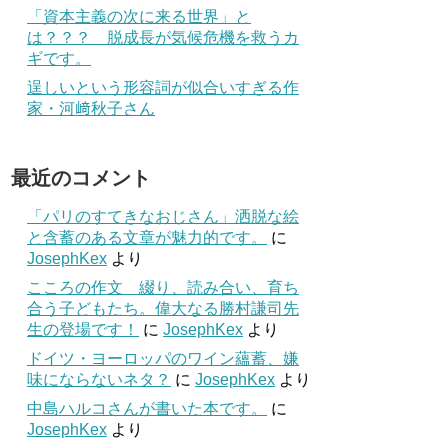
「資本主義の次に来る世界」と
は？？？ 脱成長が気候危機を救うカ
ギです。
逞しいという形容詞が似合いすぎる作
家・河﨑秋子さん
最近のコメント
「パリのすてきなおじさん」洒脱な絵
と含蓄のある文章が魅力的です。
に
JosephKex
より
こころの作文 綴り、読み合い、育ち
合う子どもたち。偉大なる勝村謙司先
生の登場です！
に
JosephKex
より
ドイツ・ヨーロッパのワイン蘊蓄、嫌
味にならないネタ？
に
JosephKex
より
中島ハルコさんが書いた本です。
に
JosephKex
より