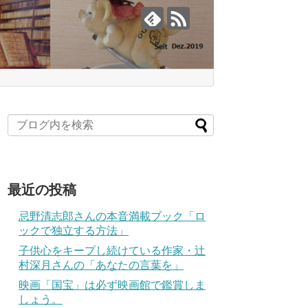
最近の投稿
忌野清志郎さんの本音満載ブック「ロ
ックで独立する方法」
子供心をキープし続けている作家・辻
村深月さんの「あなたの言葉を」
映画「国宝」は必ず映画館で鑑賞しま
しょう。