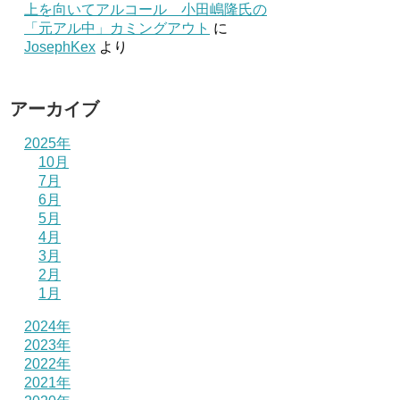
上を向いてアルコール 小田嶋隆氏の
「元アル中」カミングアウト
に
JosephKex
より
アーカイブ
2025年
10月
7月
6月
5月
4月
3月
2月
1月
2024年
2023年
2022年
2021年