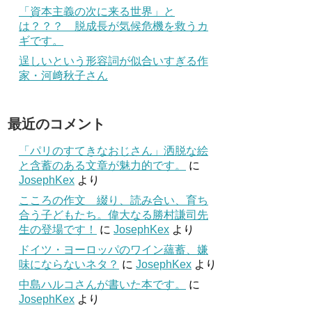
「資本主義の次に来る世界」と
は？？？ 脱成長が気候危機を救うカ
ギです。
逞しいという形容詞が似合いすぎる作
家・河﨑秋子さん
最近のコメント
「パリのすてきなおじさん」洒脱な絵
と含蓄のある文章が魅力的です。
に
JosephKex
より
こころの作文 綴り、読み合い、育ち
合う子どもたち。偉大なる勝村謙司先
生の登場です！
に
JosephKex
より
ドイツ・ヨーロッパのワイン蘊蓄、嫌
味にならないネタ？
に
JosephKex
より
中島ハルコさんが書いた本です。
に
JosephKex
より