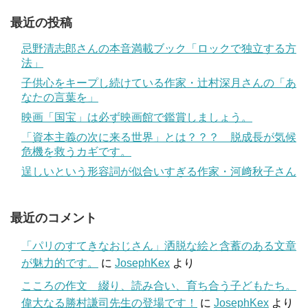
最近の投稿
忌野清志郎さんの本音満載ブック「ロックで独立する方
法」
子供心をキープし続けている作家・辻村深月さんの「あ
なたの言葉を」
映画「国宝」は必ず映画館で鑑賞しましょう。
「資本主義の次に来る世界」とは？？？ 脱成長が気候
危機を救うカギです。
逞しいという形容詞が似合いすぎる作家・河﨑秋子さん
最近のコメント
「パリのすてきなおじさん」洒脱な絵と含蓄のある文章
が魅力的です。
に
JosephKex
より
こころの作文 綴り、読み合い、育ち合う子どもたち。
偉大なる勝村謙司先生の登場です！
に
JosephKex
より