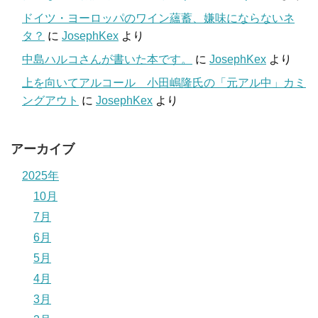
ドイツ・ヨーロッパのワイン蘊蓄、嫌味にならないネ
タ？
に
JosephKex
より
中島ハルコさんが書いた本です。
に
JosephKex
より
上を向いてアルコール 小田嶋隆氏の「元アル中」カミ
ングアウト
に
JosephKex
より
アーカイブ
2025年
10月
7月
6月
5月
4月
3月