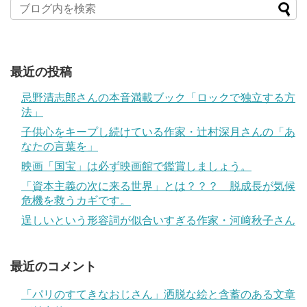
最近の投稿
忌野清志郎さんの本音満載ブック「ロックで独立する方
法」
子供心をキープし続けている作家・辻村深月さんの「あ
なたの言葉を」
映画「国宝」は必ず映画館で鑑賞しましょう。
「資本主義の次に来る世界」とは？？？ 脱成長が気候
危機を救うカギです。
逞しいという形容詞が似合いすぎる作家・河﨑秋子さん
最近のコメント
「パリのすてきなおじさん」洒脱な絵と含蓄のある文章