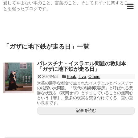
愛してやまない本のこと、言葉のこと、そしてドイツに関するこ
とを綴ったブログです。
「
ガザに地下鉄が走る日
」
一覧
パレスチナ・イスラエル問題の教則本
「ガザに地下鉄が走る日」
2024/4/3
Book
,
Live
,
Others
米英の勝手な都合で生まれたイスラエルとパレスチナ
の根深い大問題。「現代の強制収容所」と呼ばれる悲
惨な状況を《我関せず》とすましていることの無関心
という【罪】。数多の現実を突き付けてくる、重い重
い良書です。
記事を読む