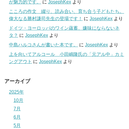
が魅力的です。
に
JosephKex
より
こころの作文 綴り、読み合い、育ち合う子どもたち。
偉大なる勝村謙司先生の登場です！
に
JosephKex
より
ドイツ・ヨーロッパのワイン蘊蓄、嫌味にならないネ
タ？
に
JosephKex
より
中島ハルコさんが書いた本です。
に
JosephKex
より
上を向いてアルコール 小田嶋隆氏の「元アル中」カミ
ングアウト
に
JosephKex
より
アーカイブ
2025年
10月
7月
6月
5月