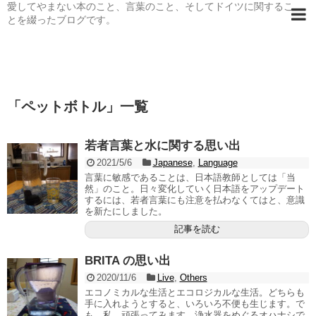
愛してやまない本のこと、言葉のこと、そしてドイツに関するこ
とを綴ったブログです。
「
ペットボトル
」
一覧
若者言葉と水に関する思い出
2021/5/6
Japanese
,
Language
言葉に敏感であることは、日本語教師としては「当
然」のこと。日々変化していく日本語をアップデート
するには、若者言葉にも注意を払わなくてはと、意識
を新たにしました。
記事を読む
BRITA の思い出
2020/11/6
Live
,
Others
エコノミカルな生活とエコロジカルな生活。どちらも
手に入れようとすると、いろいろ不便も生じます。で
も、私、頑張ってみます。浄水器をめぐるオハナシで