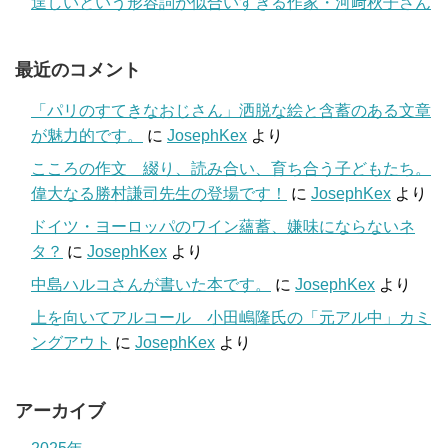
逞しいという形容詞が似合いすぎる作家・河﨑秋子さん
最近のコメント
「パリのすてきなおじさん」洒脱な絵と含蓄のある文章
が魅力的です。
に
JosephKex
より
こころの作文 綴り、読み合い、育ち合う子どもたち。
偉大なる勝村謙司先生の登場です！
に
JosephKex
より
ドイツ・ヨーロッパのワイン蘊蓄、嫌味にならないネ
タ？
に
JosephKex
より
中島ハルコさんが書いた本です。
に
JosephKex
より
上を向いてアルコール 小田嶋隆氏の「元アル中」カミ
ングアウト
に
JosephKex
より
アーカイブ