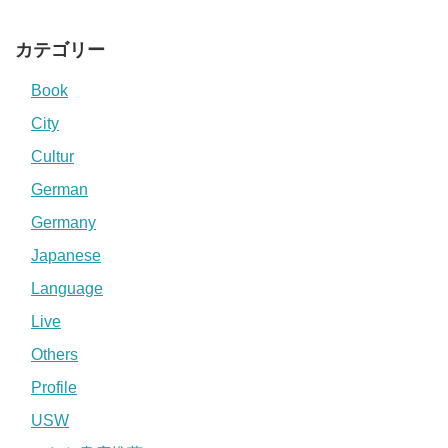
カテゴリー
Book
City
Cultur
German
Germany
Japanese
Language
Live
Others
Profile
USW