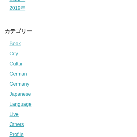
2019年
カテゴリー
Book
City
Cultur
German
Germany
Japanese
Language
Live
Others
Profile