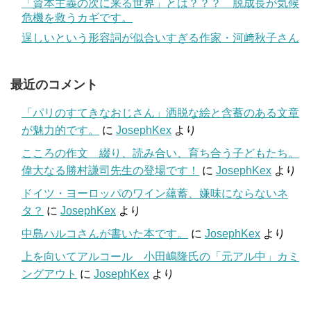
「資本主義の次に来る世界」とは？？？ 脱成長が気候
危機を救うカギです。
逞しいという形容詞が似合いすぎる作家・河﨑秋子さん
最近のコメント
「パリのすてきなおじさん」洒脱な絵と含蓄のある文章
が魅力的です。
に
JosephKex
より
こころの作文 綴り、読み合い、育ち合う子どもたち。
偉大なる勝村謙司先生の登場です！
に
JosephKex
より
ドイツ・ヨーロッパのワイン蘊蓄、嫌味にならないネ
タ？
に
JosephKex
より
中島ハルコさんが書いた本です。
に
JosephKex
より
上を向いてアルコール 小田嶋隆氏の「元アル中」カミ
ングアウト
に
JosephKex
より