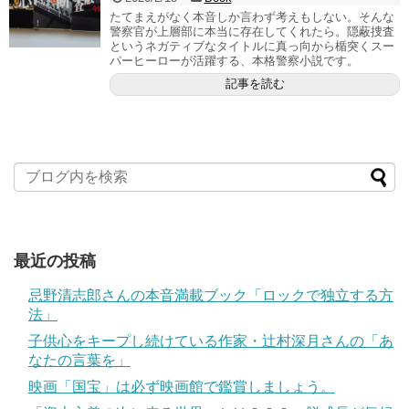
たてまえがなく本音しか言わず考えもしない。そんな
警察官が上層部に本当に存在してくれたら。隠蔽捜査
というネガティブなタイトルに真っ向から楯突くスー
パーヒーローが活躍する、本格警察小説です。
記事を読む
最近の投稿
忌野清志郎さんの本音満載ブック「ロックで独立する方
法」
子供心をキープし続けている作家・辻村深月さんの「あ
なたの言葉を」
映画「国宝」は必ず映画館で鑑賞しましょう。