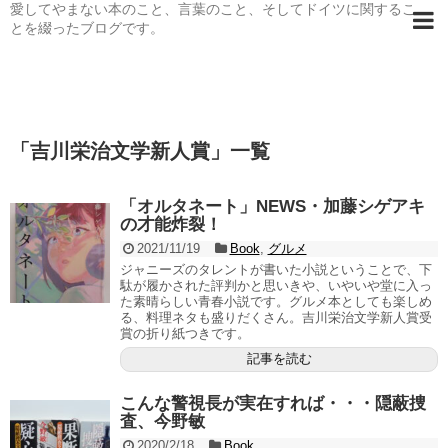
愛してやまない本のこと、言葉のこと、そしてドイツに関するこ
とを綴ったブログです。
「
吉川栄治文学新人賞
」
一覧
「オルタネート」NEWS・加藤シゲアキ
の才能炸裂！
2021/11/19
Book
,
グルメ
ジャニーズのタレントが書いた小説ということで、下
駄が履かされた評判かと思いきや、いやいや堂に入っ
た素晴らしい青春小説です。グルメ本としても楽しめ
る、料理ネタも盛りだくさん。吉川栄治文学新人賞受
賞の折り紙つきです。
記事を読む
こんな警視長が実在すれば・・・隠蔽捜
査、今野敏
2020/2/18
Book