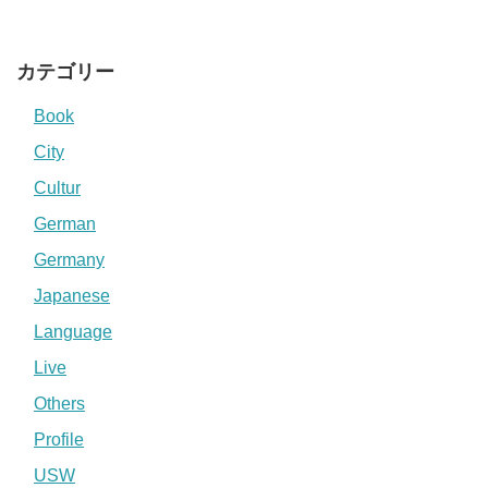
カテゴリー
Book
City
Cultur
German
Germany
Japanese
Language
Live
Others
Profile
USW