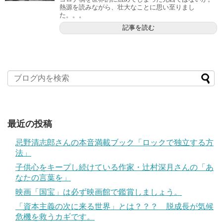
熱源を読みながら、壮大なことに思い至りまし
た。。。
記事を読む
最近の投稿
忌野清志郎さんの本音満載ブック「ロックで独立する方
法」
子供心をキープし続けている作家・辻村深月さんの「あ
なたの言葉を」
映画「国宝」は必ず映画館で鑑賞しましょう。
「資本主義の次に来る世界」とは？？？ 脱成長が気候
危機を救うカギです。