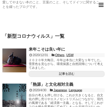
愛してやまない本のこと、言葉のこと、そしてドイツに関するこ
とを綴ったブログです。
「
新型コロナウィルス
」
一覧
来年こそは良い年に
2020/12/31
Others
,
USW
２０２０年大晦日。今年は本当に大変な１年でした。
雪景色を見ながら、環境保護と自然回帰について考え
てみました。
記事を読む
「熱源」と文化相対主義
2020/4/30
Japanese
,
Language
自分の考えを押し付ける。これが大きくなると、自文
化の押し売りやエスノセントリズムにつながり、現代
の風潮である「経済第一主義」となる。そしてこれが
コロナ禍を世界的に広めてしまった元凶ではないか。