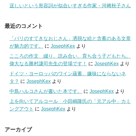
逞しいという形容詞が似合いすぎる作家・河﨑秋子さん
最近のコメント
「パリのすてきなおじさん」洒脱な絵と含蓄のある文章
が魅力的です。
に
JosephKex
より
こころの作文 綴り、読み合い、育ち合う子どもたち。
偉大なる勝村謙司先生の登場です！
に
JosephKex
より
ドイツ・ヨーロッパのワイン蘊蓄、嫌味にならないネ
タ？
に
JosephKex
より
中島ハルコさんが書いた本です。
に
JosephKex
より
上を向いてアルコール 小田嶋隆氏の「元アル中」カミ
ングアウト
に
JosephKex
より
アーカイブ