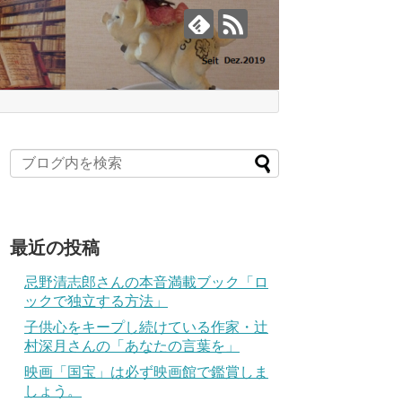
最近の投稿
忌野清志郎さんの本音満載ブック「ロ
ックで独立する方法」
子供心をキープし続けている作家・辻
村深月さんの「あなたの言葉を」
映画「国宝」は必ず映画館で鑑賞しま
しょう。