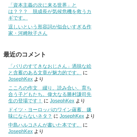
「資本主義の次に来る世界」と
は？？？ 脱成長が気候危機を救うカ
ギです。
逞しいという形容詞が似合いすぎる作
家・河﨑秋子さん
最近のコメント
「パリのすてきなおじさん」洒脱な絵
と含蓄のある文章が魅力的です。
に
JosephKex
より
こころの作文 綴り、読み合い、育ち
合う子どもたち。偉大なる勝村謙司先
生の登場です！
に
JosephKex
より
ドイツ・ヨーロッパのワイン蘊蓄、嫌
味にならないネタ？
に
JosephKex
より
中島ハルコさんが書いた本です。
に
JosephKex
より