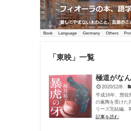
愛してやまない本のこと、言葉のこと、
Book
Language
Germany
Others
Prof
「
東映
」
一覧
極道がな
2020/12/8
平成16年、懲
の薫陶を受けた
リーズ完結編。
記事を読む