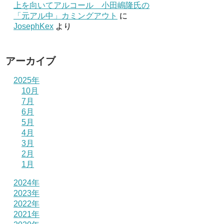
上を向いてアルコール 小田嶋隆氏の
「元アル中」カミングアウト
に
JosephKex
より
アーカイブ
2025年
10月
7月
6月
5月
4月
3月
2月
1月
2024年
2023年
2022年
2021年