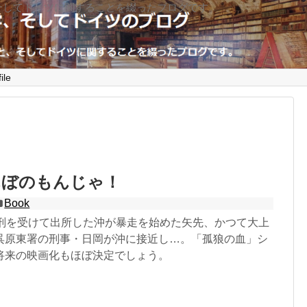
そしてドイツに関することを綴ったブログです。
ile
んぼのもんじゃ！
Book
役刑を受けて出所した沖が暴走を始めた矢先、かつて大上
呉原東署の刑事・日岡が沖に接近し…。「孤狼の血」シ
将来の映画化もほぼ決定でしょう。