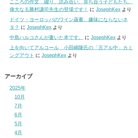
こころの作文 綴り、読み合い、育ち合う子どもたち。
偉大なる勝村謙司先生の登場です！
に
JosephKex
より
ドイツ・ヨーロッパのワイン蘊蓄、嫌味にならないネ
タ？
に
JosephKex
より
中島ハルコさんが書いた本です。
に
JosephKex
より
上を向いてアルコール 小田嶋隆氏の「元アル中」カミ
ングアウト
に
JosephKex
より
アーカイブ
2025年
10月
7月
6月
5月
4月