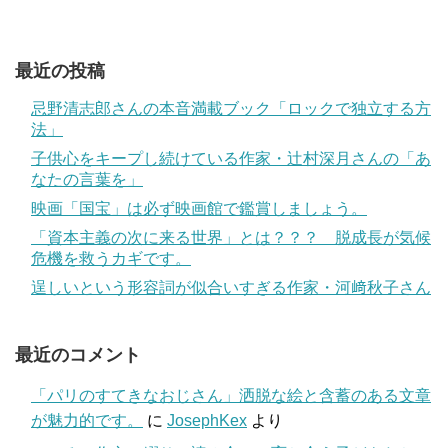
最近の投稿
忌野清志郎さんの本音満載ブック「ロックで独立する方
法」
子供心をキープし続けている作家・辻村深月さんの「あ
なたの言葉を」
映画「国宝」は必ず映画館で鑑賞しましょう。
「資本主義の次に来る世界」とは？？？ 脱成長が気候
危機を救うカギです。
逞しいという形容詞が似合いすぎる作家・河﨑秋子さん
最近のコメント
「パリのすてきなおじさん」洒脱な絵と含蓄のある文章
が魅力的です。
に
JosephKex
より