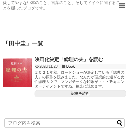
愛してやまない本のこと、言葉のこと、そしてドイツに関するこ
とを綴ったブログです。
「
田中圭
」
一覧
映画化決定「総理の夫」を読む
2020/11/23
Book
２０２１年秋、ロードショーが決定している「総理の
夫」の原作を読みました。なんだか理想的に過ぎる女
性総理大臣で、マンガチックな印象が・・・政界エン
ターテイメントですね。気楽に読めます。
記事を読む