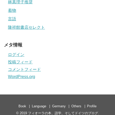
林真理子推奨
着物
言語
隆祥館書店セレクト
メタ情報
ログイン
投稿フィード
コメントフィード
WordPress.org
Book
Language
Germany
Others
Profile
© 2019
フィオーラの本、語学、そしてドイツのブログ
.