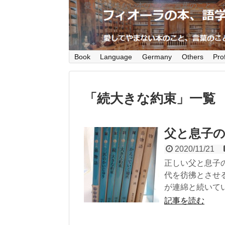
愛してやまない本のこと、言葉のこと、
Book
Language
Germany
Others
Prof
「
続大きな約束
」
一覧
父と息子
2020/11/21
正しい父と息子
代を彷彿とさせ
が連綿と続いて
記事を読む