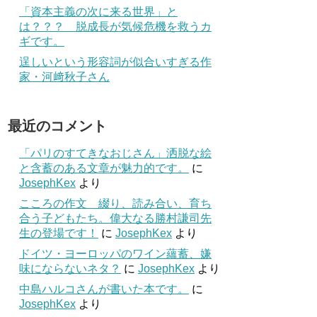
「資本主義の次に来る世界」と
は？？？ 脱成長が気候危機を救うカ
ギです。
逞しいという形容詞が似合いすぎる作
家・河﨑秋子さん
最近のコメント
「パリのすてきなおじさん」洒脱な絵
と含蓄のある文章が魅力的です。
に
JosephKex
より
こころの作文 綴り、読み合い、育ち
合う子どもたち。偉大なる勝村謙司先
生の登場です！
に
JosephKex
より
ドイツ・ヨーロッパのワイン蘊蓄、嫌
味にならないネタ？
に
JosephKex
より
中島ハルコさんが書いた本です。
に
JosephKex
より