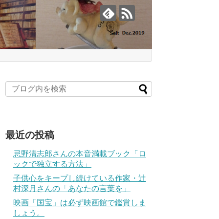
最近の投稿
忌野清志郎さんの本音満載ブック「ロ
ックで独立する方法」
子供心をキープし続けている作家・辻
村深月さんの「あなたの言葉を」
映画「国宝」は必ず映画館で鑑賞しま
しょう。