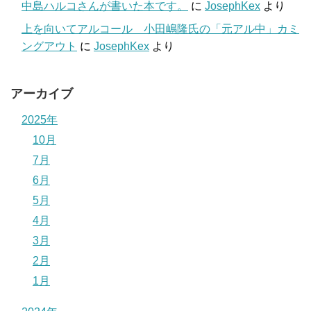
中島ハルコさんが書いた本です。
に
JosephKex
より
上を向いてアルコール 小田嶋隆氏の「元アル中」カミ
ングアウト
に
JosephKex
より
アーカイブ
2025年
10月
7月
6月
5月
4月
3月
2月
1月