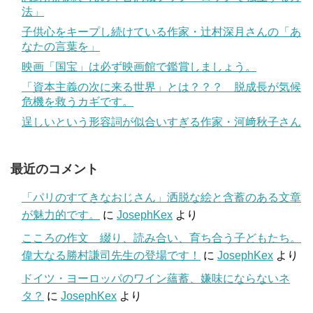
法」
子供心をキープし続けている作家・辻村深月さんの「あ
なたの言葉を」
映画「国宝」は必ず映画館で鑑賞しましょう。
「資本主義の次に来る世界」とは？？？ 脱成長が気候
危機を救うカギです。
逞しいという形容詞が似合いすぎる作家・河﨑秋子さん
最近のコメント
「パリのすてきなおじさん」洒脱な絵と含蓄のある文章
が魅力的です。
に
JosephKex
より
こころの作文 綴り、読み合い、育ち合う子どもたち。
偉大なる勝村謙司先生の登場です！
に
JosephKex
より
ドイツ・ヨーロッパのワイン蘊蓄、嫌味にならないネ
タ？
に
JosephKex
より