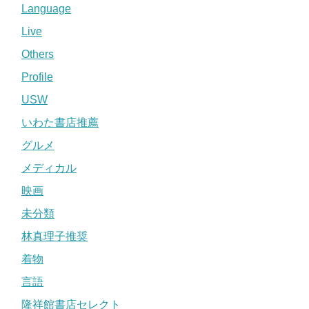
Language
Live
Others
Profile
USW
いわた書店推薦
グルメ
メディカル
映画
未分類
林真理子推奨
着物
言語
隆祥館書店セレクト