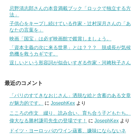
忌野清志郎さんの本音満載ブック「ロックで独立する方
法」
子供心をキープし続けている作家・辻村深月さんの「あ
なたの言葉を」
映画「国宝」は必ず映画館で鑑賞しましょう。
「資本主義の次に来る世界」とは？？？ 脱成長が気候
危機を救うカギです。
逞しいという形容詞が似合いすぎる作家・河﨑秋子さん
最近のコメント
「パリのすてきなおじさん」洒脱な絵と含蓄のある文章
が魅力的です。
に
JosephKex
より
こころの作文 綴り、読み合い、育ち合う子どもたち。
偉大なる勝村謙司先生の登場です！
に
JosephKex
より
ドイツ・ヨーロッパのワイン蘊蓄、嫌味にならないネ