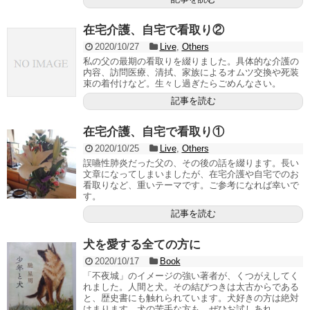
在宅介護、自宅で看取り②
2020/10/27
Live
,
Others
私の父の最期の看取りを綴りました。具体的な介護の
内容、訪問医療、清拭、家族によるオムツ交換や死装
束の着付けなど。生々し過ぎたらごめんなさい。
記事を読む
在宅介護、自宅で看取り①
2020/10/25
Live
,
Others
誤嚥性肺炎だった父の、その後の話を綴ります。長い
文章になってしまいましたが、在宅介護や自宅でのお
看取りなど、重いテーマです。ご参考になれば幸いで
す。
記事を読む
犬を愛する全ての方に
2020/10/17
Book
「不夜城」のイメージの強い著者が、くつがえしてく
れました。人間と犬。その結びつきは太古からである
と、歴史書にも触れられています。犬好きの方は絶対
はまります。犬の苦手な方も、ぜひお試しあれ。