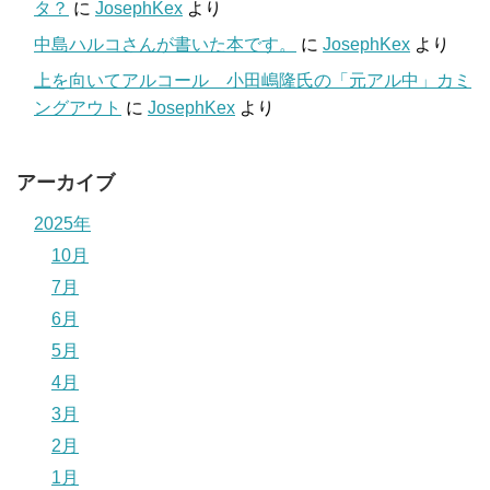
タ？
に
JosephKex
より
中島ハルコさんが書いた本です。
に
JosephKex
より
上を向いてアルコール 小田嶋隆氏の「元アル中」カミ
ングアウト
に
JosephKex
より
アーカイブ
2025年
10月
7月
6月
5月
4月
3月
2月
1月