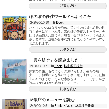
記事を読む
ほのぼの任侠ワールドへようこそ
2020/10/10
Book
バイオレンスはなりを潜め、苦労性の代貸が組長の世
直し好きに翻弄される、ほのぼの任侠ストーリー。今
回は映画館のお話です。現在、全部で５作。行換えの
多い文章で、読書が苦手な方にも取っつきやすい本か
と思われます。
記事を読む
「雲を紡ぐ」を読みました！
2020/10/7
Book
,
林真理子推奨
家族の再生、ものづくりの素晴らしさ、盛岡の魅
力。。。慎重に糸を紡いで丁寧に織り上げていった極
上の布のような、そんな素敵なストーリーです。私は
読みながら何度か感極まりました。
記事を読む
邱飯店のメニューを読む
2020/10/5
Book
,
グルメ
,
林真理子推奨