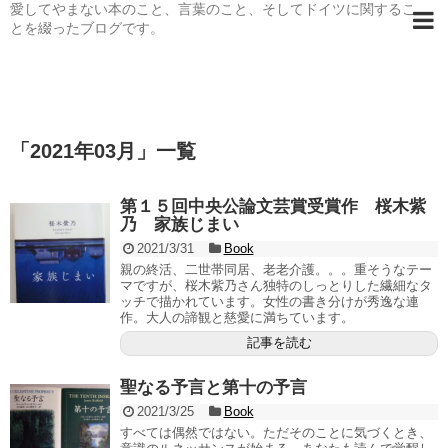
愛してやまない本のこと、言葉のこと、そしてドイツに関するこ
とを綴ったブログです。
「
2021年03月
」
一覧
第１５回中央公論文芸賞受賞作 桜木紫
乃 家族じまい
2021/3/31
Book
親の終活、二世帯同居、老老介護。。。重そうなテー
マですが、桜木紫乃さん独特のしっとりした繊細なタ
ッチで描かれています。女性の書き分けが秀逸な連
作。大人の諦観と慈愛に満ちています。
記事を読む
聖なる予言と第十の予言
2021/3/25
Book
すべては偶然ではない。ただそのことに気づくとき、