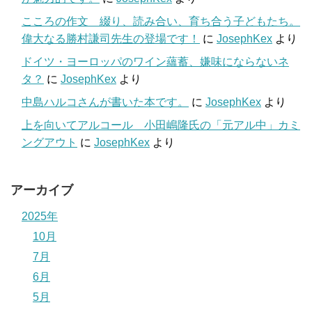
こころの作文 綴り、読み合い、育ち合う子どもたち。
偉大なる勝村謙司先生の登場です！
に
JosephKex
より
ドイツ・ヨーロッパのワイン蘊蓄、嫌味にならないネ
タ？
に
JosephKex
より
中島ハルコさんが書いた本です。
に
JosephKex
より
上を向いてアルコール 小田嶋隆氏の「元アル中」カミ
ングアウト
に
JosephKex
より
アーカイブ
2025年
10月
7月
6月
5月