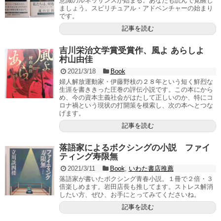
意識のルネッサンスが始まる。あなたも読んで覚醒し
ましょう。スピリチュアル・アドベンチャーの始まり
です。
記事を読む
吉川栄治文学賞受賞作、風よ あらしよ
村山由佳
2021/3/18
Book
婦人解放運動家・伊藤野枝の２８年という短く鮮烈な
生涯を書ききった圧巻の評伝小説です。この本にから
め、今の資本主義社会がはたして正しいのか、特にコ
ロナ禍という現状の打開策を模索し、次の本へとつな
げます。
記事を読む
落語家によるボクシングの小説 ファイ
ティング寿限無
2021/3/11
Book
,
いわた書店推薦
落語家が書いたボクシング青春小説。１冊で２倍・３
倍楽しめます。岩田店長も推してます。ストレス解消
したい方、ぜひ、お手にとってみてくださいね。
記事を読む