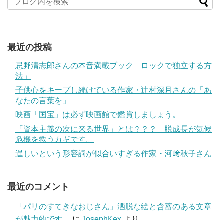
最近の投稿
忌野清志郎さんの本音満載ブック「ロックで独立する方
法」
子供心をキープし続けている作家・辻村深月さんの「あ
なたの言葉を」
映画「国宝」は必ず映画館で鑑賞しましょう。
「資本主義の次に来る世界」とは？？？ 脱成長が気候
危機を救うカギです。
逞しいという形容詞が似合いすぎる作家・河﨑秋子さん
最近のコメント
「パリのすてきなおじさん」洒脱な絵と含蓄のある文章
が魅力的です。
に
JosephKex
より