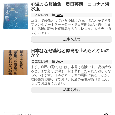
心温まる短編集 奥田英朗 コロナと潜
水服
2021/3/9
Book
コロナで殺伐としている今日この頃。ほんわかできる
ファンタジーホラーを名手・奥田英朗氏がお贈りしま
す。気軽に読める短編集なのもウレシイ。大丈夫、怖
くないです。
記事を読む
日本はなぜ基地と原発を止められないの
か？
2021/3/6
Book
まず、血圧の高い人には、本書は危険です。読み始め
ると、まず怒りが湧き、驚き呆れ、だんだん虚しくな
っていきます。日本がアメリカの属国であることが、
理路整然と書かれており、反論の余地がありません。
心してお読みください。
記事を読む