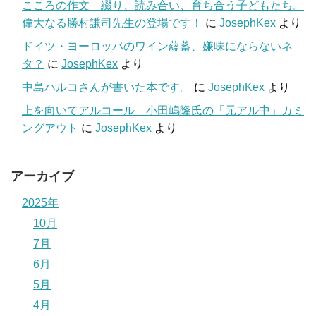
こころの作文 綴り、読み合い、育ち合う子どもたち。
偉大なる勝村謙司先生の登場です！
に
JosephKex
より
ドイツ・ヨーロッパのワイン蘊蓄、嫌味にならないネ
タ？
に
JosephKex
より
中島ハルコさんが書いた本です。
に
JosephKex
より
上を向いてアルコール 小田嶋隆氏の「元アル中」カミ
ングアウト
に
JosephKex
より
アーカイブ
2025年
10月
7月
6月
5月
4月