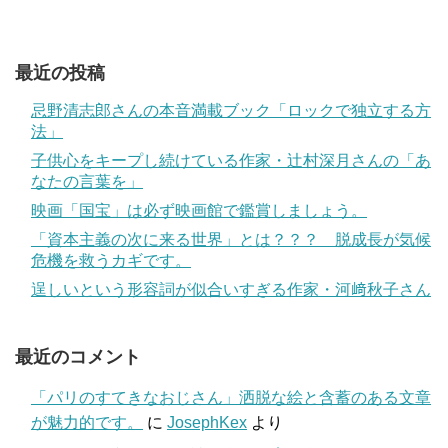
最近の投稿
忌野清志郎さんの本音満載ブック「ロックで独立する方
法」
子供心をキープし続けている作家・辻村深月さんの「あ
なたの言葉を」
映画「国宝」は必ず映画館で鑑賞しましょう。
「資本主義の次に来る世界」とは？？？ 脱成長が気候
危機を救うカギです。
逞しいという形容詞が似合いすぎる作家・河﨑秋子さん
最近のコメント
「パリのすてきなおじさん」洒脱な絵と含蓄のある文章
が魅力的です。
に
JosephKex
より