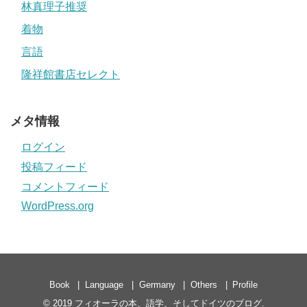
林真理子推奨
着物
言語
隆祥館書店セレクト
メタ情報
ログイン
投稿フィード
コメントフィード
WordPress.org
Book
Language
Germany
Others
Profile
© 2019
フィオーラの本、語学、そしてドイツのブログ
.