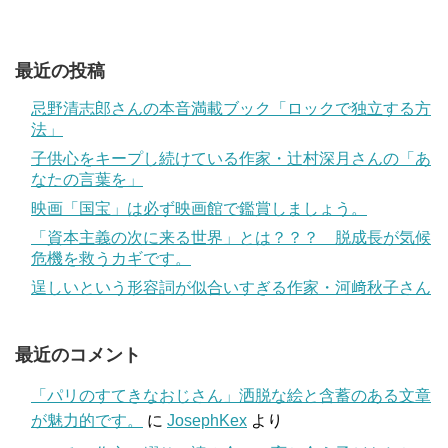
最近の投稿
忌野清志郎さんの本音満載ブック「ロックで独立する方
法」
子供心をキープし続けている作家・辻村深月さんの「あ
なたの言葉を」
映画「国宝」は必ず映画館で鑑賞しましょう。
「資本主義の次に来る世界」とは？？？ 脱成長が気候
危機を救うカギです。
逞しいという形容詞が似合いすぎる作家・河﨑秋子さん
最近のコメント
「パリのすてきなおじさん」洒脱な絵と含蓄のある文章
が魅力的です。
に
JosephKex
より