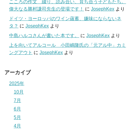
こころの作文 綴り、読み合い、育ち合う子どもたち。
偉大なる勝村謙司先生の登場です！
に
JosephKex
より
ドイツ・ヨーロッパのワイン蘊蓄、嫌味にならないネ
タ？
に
JosephKex
より
中島ハルコさんが書いた本です。
に
JosephKex
より
上を向いてアルコール 小田嶋隆氏の「元アル中」カミ
ングアウト
に
JosephKex
より
アーカイブ
2025年
10月
7月
6月
5月
4月