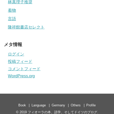
林真理子推奨
着物
言語
隆祥館書店セレクト
メタ情報
ログイン
投稿フィード
コメントフィード
WordPress.org
Book
Language
Germany
Others
Profile
© 2019
フィオーラの本、語学、そしてドイツのブログ
.