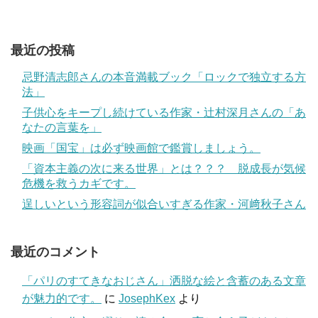
最近の投稿
忌野清志郎さんの本音満載ブック「ロックで独立する方
法」
子供心をキープし続けている作家・辻村深月さんの「あ
なたの言葉を」
映画「国宝」は必ず映画館で鑑賞しましょう。
「資本主義の次に来る世界」とは？？？ 脱成長が気候
危機を救うカギです。
逞しいという形容詞が似合いすぎる作家・河﨑秋子さん
最近のコメント
「パリのすてきなおじさん」洒脱な絵と含蓄のある文章
が魅力的です。
に
JosephKex
より