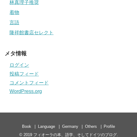
林真理子推奨
着物
言語
隆祥館書店セレクト
メタ情報
ログイン
投稿フィード
コメントフィード
WordPress.org
Book
Language
Germany
Others
Profile
© 2019
フィオーラの本、語学、そしてドイツのブログ
.