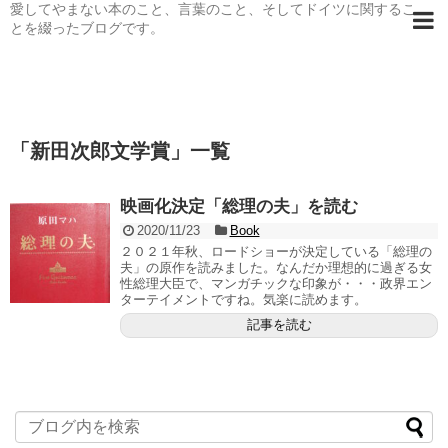
愛してやまない本のこと、言葉のこと、そしてドイツに関するこ
とを綴ったブログです。
「
新田次郎文学賞
」
一覧
映画化決定「総理の夫」を読む
2020/11/23
Book
２０２１年秋、ロードショーが決定している「総理の
夫」の原作を読みました。なんだか理想的に過ぎる女
性総理大臣で、マンガチックな印象が・・・政界エン
ターテイメントですね。気楽に読めます。
記事を読む