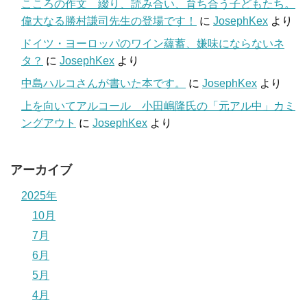
こころの作文 綴り、読み合い、育ち合う子どもたち。
偉大なる勝村謙司先生の登場です！
に
JosephKex
より
ドイツ・ヨーロッパのワイン蘊蓄、嫌味にならないネ
タ？
に
JosephKex
より
中島ハルコさんが書いた本です。
に
JosephKex
より
上を向いてアルコール 小田嶋隆氏の「元アル中」カミ
ングアウト
に
JosephKex
より
アーカイブ
2025年
10月
7月
6月
5月
4月