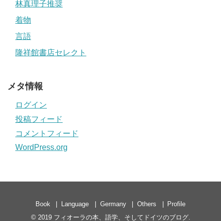
林真理子推奨
着物
言語
隆祥館書店セレクト
メタ情報
ログイン
投稿フィード
コメントフィード
WordPress.org
Book
Language
Germany
Others
Profile
© 2019
フィオーラの本、語学、そしてドイツのブログ
.