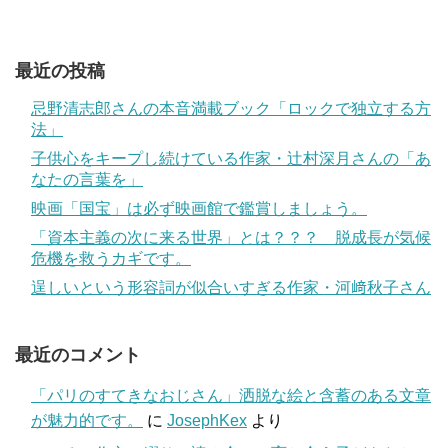
最近の投稿
忌野清志郎さんの本音満載ブック「ロックで独立する方
法」
子供心をキープし続けている作家・辻村深月さんの「あ
なたの言葉を」
映画「国宝」は必ず映画館で鑑賞しましょう。
「資本主義の次に来る世界」とは？？？ 脱成長が気候
危機を救うカギです。
逞しいという形容詞が似合いすぎる作家・河﨑秋子さん
最近のコメント
「パリのすてきなおじさん」洒脱な絵と含蓄のある文章
が魅力的です。
に
JosephKex
より