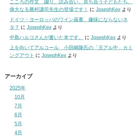
こころの作文 綴り、読み合い、育ち合う子どもたち。
偉大なる勝村謙司先生の登場です！
に
JosephKex
より
ドイツ・ヨーロッパのワイン蘊蓄、嫌味にならないネ
タ？
に
JosephKex
より
中島ハルコさんが書いた本です。
に
JosephKex
より
上を向いてアルコール 小田嶋隆氏の「元アル中」カミ
ングアウト
に
JosephKex
より
アーカイブ
2025年
10月
7月
6月
5月
4月