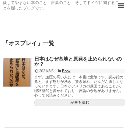
愛してやまない本のこと、言葉のこと、そしてドイツに関するこ
とを綴ったブログです。
「
オスプレイ
」
一覧
日本はなぜ基地と原発を止められないの
か？
2021/3/6
Book
まず、血圧の高い人には、本書は危険です。読み始め
ると、まず怒りが湧き、驚き呆れ、だんだん虚しくな
っていきます。日本がアメリカの属国であることが、
理路整然と書かれており、反論の余地がありません。
心してお読みください。
記事を読む