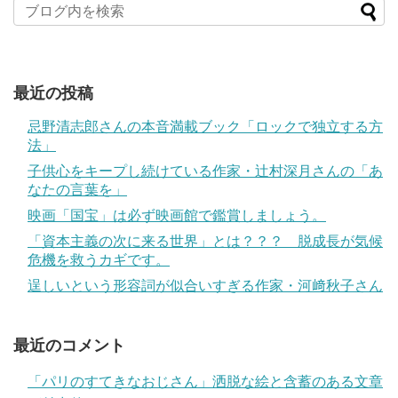
最近の投稿
忌野清志郎さんの本音満載ブック「ロックで独立する方
法」
子供心をキープし続けている作家・辻村深月さんの「あ
なたの言葉を」
映画「国宝」は必ず映画館で鑑賞しましょう。
「資本主義の次に来る世界」とは？？？ 脱成長が気候
危機を救うカギです。
逞しいという形容詞が似合いすぎる作家・河﨑秋子さん
最近のコメント
「パリのすてきなおじさん」洒脱な絵と含蓄のある文章