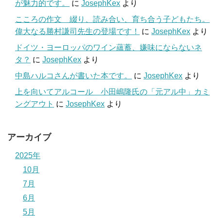
が魅力的です。
に
JosephKex
より
こころの作文 綴り、読み合い、育ち合う子どもたち。
偉大なる勝村謙司先生の登場です！
に
JosephKex
より
ドイツ・ヨーロッパのワイン蘊蓄、嫌味にならないネ
タ？
に
JosephKex
より
中島ハルコさんが書いた本です。
に
JosephKex
より
上を向いてアルコール 小田嶋隆氏の「元アル中」カミ
ングアウト
に
JosephKex
より
アーカイブ
2025年
10月
7月
6月
5月