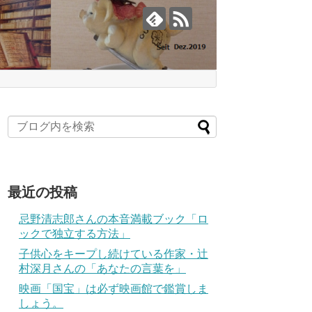
最近の投稿
忌野清志郎さんの本音満載ブック「ロ
ックで独立する方法」
子供心をキープし続けている作家・辻
村深月さんの「あなたの言葉を」
映画「国宝」は必ず映画館で鑑賞しま
しょう。