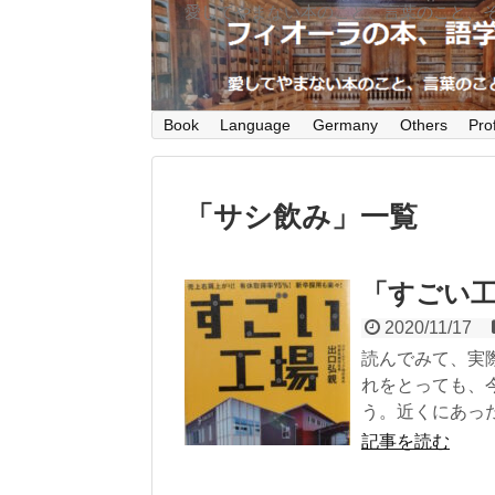
愛してやまない本のこと、言葉のこと、
Book
Language
Germany
Others
Prof
「
サシ飲み
」
一覧
「すごい
2020/11/17
読んでみて、実
れをとっても、
う。近くにあっ
記事を読む