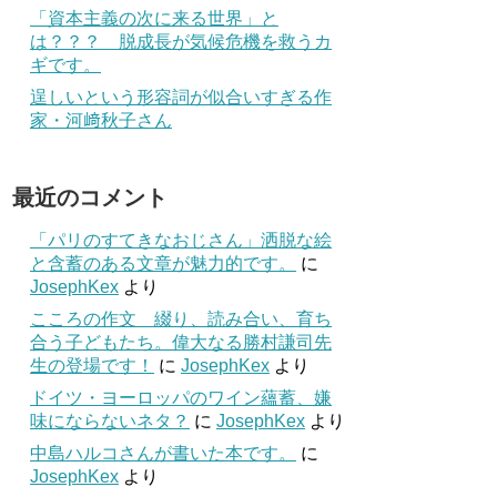
「資本主義の次に来る世界」と
は？？？ 脱成長が気候危機を救うカ
ギです。
逞しいという形容詞が似合いすぎる作
家・河﨑秋子さん
最近のコメント
「パリのすてきなおじさん」洒脱な絵
と含蓄のある文章が魅力的です。
に
JosephKex
より
こころの作文 綴り、読み合い、育ち
合う子どもたち。偉大なる勝村謙司先
生の登場です！
に
JosephKex
より
ドイツ・ヨーロッパのワイン蘊蓄、嫌
味にならないネタ？
に
JosephKex
より
中島ハルコさんが書いた本です。
に
JosephKex
より