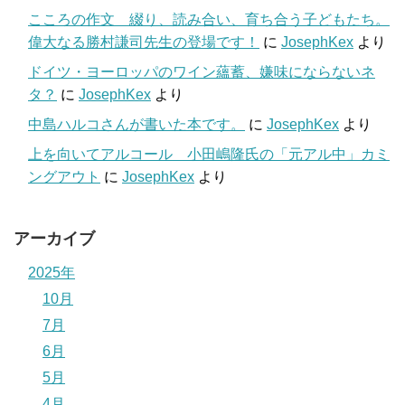
こころの作文 綴り、読み合い、育ち合う子どもたち。
偉大なる勝村謙司先生の登場です！
に
JosephKex
より
ドイツ・ヨーロッパのワイン蘊蓄、嫌味にならないネ
タ？
に
JosephKex
より
中島ハルコさんが書いた本です。
に
JosephKex
より
上を向いてアルコール 小田嶋隆氏の「元アル中」カミ
ングアウト
に
JosephKex
より
アーカイブ
2025年
10月
7月
6月
5月
4月