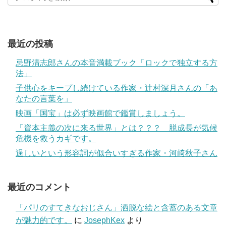
最近の投稿
忌野清志郎さんの本音満載ブック「ロックで独立する方
法」
子供心をキープし続けている作家・辻村深月さんの「あ
なたの言葉を」
映画「国宝」は必ず映画館で鑑賞しましょう。
「資本主義の次に来る世界」とは？？？ 脱成長が気候
危機を救うカギです。
逞しいという形容詞が似合いすぎる作家・河﨑秋子さん
最近のコメント
「パリのすてきなおじさん」洒脱な絵と含蓄のある文章
が魅力的です。
に
JosephKex
より