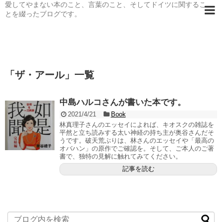
愛してやまない本のこと、言葉のこと、そしてドイツに関するこ
とを綴ったブログです。
「
ザ・アール
」
一覧
中島ハルコさんが書いた本です。
2021/4/21
Book
林真理子さんのエッセイによれば、キオスクの雑誌を
平然と立ち読みする太い神経の持ち主が奥谷さんだそ
うです。破天荒ぶりは、林さんのエッセイや「最高の
オバハン」の原作でご確認を。そして、ご本人のご著
書で、独特の見解に触れてみてください。
記事を読む