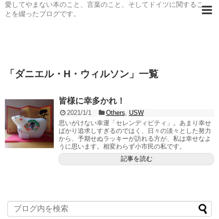
愛してやまない本のこと、言葉のこと、そしてドイツに関するこ
とを綴ったブログです。
「
ダニエル・H・ウィルソン
」
一覧
皆様に幸多かれ！
2021/1/1
Others
,
USW
思いがけない幸運「セレンディピティ」。あまり幸せ
ばかり追求しすぎるのではく、日々の淡々とした努力
から、予期せぬラッキーが訪れる方が、私は幸せなよ
うに思います。相変わらず小市民の私です。
記事を読む