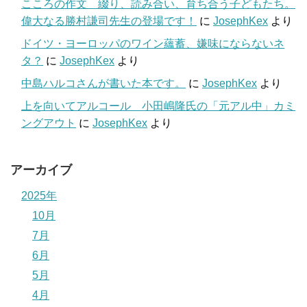
こころの作文 綴り、読み合い、育ち合う子どもたち。
偉大なる勝村謙司先生の登場です！
に
JosephKex
より
ドイツ・ヨーロッパのワイン蘊蓄、嫌味にならないネ
タ？
に
JosephKex
より
中島ハルコさんが書いた本です。
に
JosephKex
より
上を向いてアルコール 小田嶋隆氏の「元アル中」カミ
ングアウト
に
JosephKex
より
アーカイブ
2025年
10月
7月
6月
5月
4月