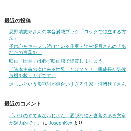
最近の投稿
忌野清志郎さんの本音満載ブック「ロックで独立する方
法」
子供心をキープし続けている作家・辻村深月さんの「あ
なたの言葉を」
映画「国宝」は必ず映画館で鑑賞しましょう。
「資本主義の次に来る世界」とは？？？ 脱成長が気候
危機を救うカギです。
逞しいという形容詞が似合いすぎる作家・河﨑秋子さん
最近のコメント
「パリのすてきなおじさん」洒脱な絵と含蓄のある文章
が魅力的です。
に
JosephKex
より