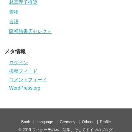
林真理子推奨
着物
言語
隆祥館書店セレクト
メタ情報
ログイン
投稿フィード
コメントフィード
WordPress.org
Book
Language
Germany
Others
Profile
© 2019
フィオーラの本、語学、そしてドイツのブログ
.