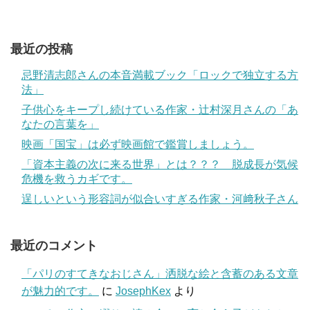
最近の投稿
忌野清志郎さんの本音満載ブック「ロックで独立する方
法」
子供心をキープし続けている作家・辻村深月さんの「あ
なたの言葉を」
映画「国宝」は必ず映画館で鑑賞しましょう。
「資本主義の次に来る世界」とは？？？ 脱成長が気候
危機を救うカギです。
逞しいという形容詞が似合いすぎる作家・河﨑秋子さん
最近のコメント
「パリのすてきなおじさん」洒脱な絵と含蓄のある文章
が魅力的です。
に
JosephKex
より