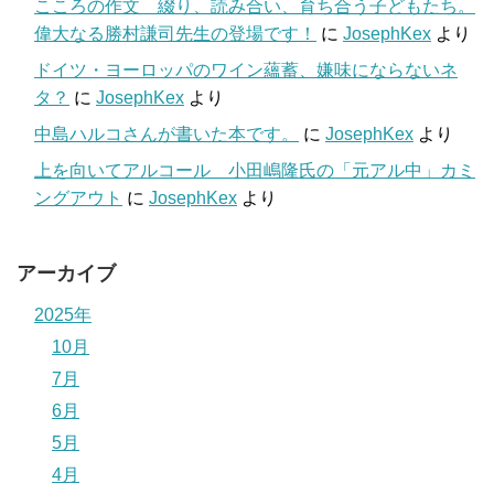
こころの作文 綴り、読み合い、育ち合う子どもたち。
偉大なる勝村謙司先生の登場です！
に
JosephKex
より
ドイツ・ヨーロッパのワイン蘊蓄、嫌味にならないネ
タ？
に
JosephKex
より
中島ハルコさんが書いた本です。
に
JosephKex
より
上を向いてアルコール 小田嶋隆氏の「元アル中」カミ
ングアウト
に
JosephKex
より
アーカイブ
2025年
10月
7月
6月
5月
4月