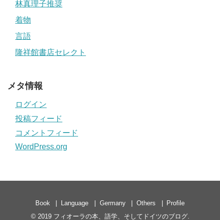
林真理子推奨
着物
言語
隆祥館書店セレクト
メタ情報
ログイン
投稿フィード
コメントフィード
WordPress.org
Book
Language
Germany
Others
Profile
© 2019
フィオーラの本、語学、そしてドイツのブログ
.