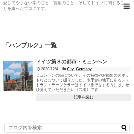
愛してやまない本のこと、言葉のこと、そしてドイツに関するこ
とを綴ったブログです。
「
ハンブルク
」
一覧
ドイツ第３の都市・ミュンヘン
2020/12/4
City
,
Germany
ミュンヘンの街について、その特徴やお勧めのスポッ
トなどについて綴りました。市庁舎の地下にあるレス
トラン・ラーツケラーはドイツ旅行をする方には、ぜ
ひ覚えていただきたい《穴場》です。
記事を読む