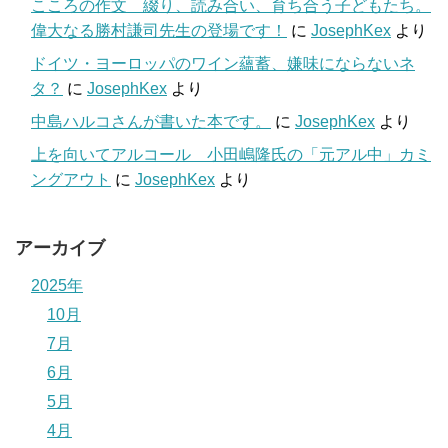
こころの作文 綴り、読み合い、育ち合う子どもたち。
偉大なる勝村謙司先生の登場です！
に
JosephKex
より
ドイツ・ヨーロッパのワイン蘊蓄、嫌味にならないネ
タ？
に
JosephKex
より
中島ハルコさんが書いた本です。
に
JosephKex
より
上を向いてアルコール 小田嶋隆氏の「元アル中」カミ
ングアウト
に
JosephKex
より
アーカイブ
2025年
10月
7月
6月
5月
4月