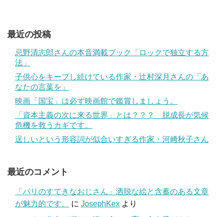
最近の投稿
忌野清志郎さんの本音満載ブック「ロックで独立する方
法」
子供心をキープし続けている作家・辻村深月さんの「あ
なたの言葉を」
映画「国宝」は必ず映画館で鑑賞しましょう。
「資本主義の次に来る世界」とは？？？ 脱成長が気候
危機を救うカギです。
逞しいという形容詞が似合いすぎる作家・河﨑秋子さん
最近のコメント
「パリのすてきなおじさん」洒脱な絵と含蓄のある文章
が魅力的です。
に
JosephKex
より