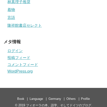
林真理子推奨
着物
言語
隆祥館書店セレクト
メタ情報
ログイン
投稿フィード
コメントフィード
WordPress.org
Book
Language
Germany
Others
Profile
© 2019
フィオーラの本、語学、そしてドイツのブログ
.