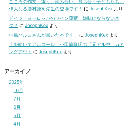
こころの作文 綴り、読み合い、育ち合う子どもたち。
偉大なる勝村謙司先生の登場です！
に
JosephKex
より
ドイツ・ヨーロッパのワイン蘊蓄、嫌味にならないネ
タ？
に
JosephKex
より
中島ハルコさんが書いた本です。
に
JosephKex
より
上を向いてアルコール 小田嶋隆氏の「元アル中」カミ
ングアウト
に
JosephKex
より
アーカイブ
2025年
10月
7月
6月
5月
4月