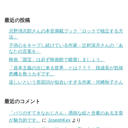
最近の投稿
忌野清志郎さんの本音満載ブック「ロックで独立する方
法」
子供心をキープし続けている作家・辻村深月さんの「あ
なたの言葉を」
映画「国宝」は必ず映画館で鑑賞しましょう。
「資本主義の次に来る世界」とは？？？ 脱成長が気候
危機を救うカギです。
逞しいという形容詞が似合いすぎる作家・河﨑秋子さん
最近のコメント
「パリのすてきなおじさん」洒脱な絵と含蓄のある文章
が魅力的です。
に
JosephKex
より