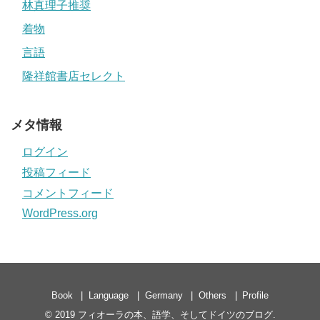
林真理子推奨
着物
言語
隆祥館書店セレクト
メタ情報
ログイン
投稿フィード
コメントフィード
WordPress.org
Book
Language
Germany
Others
Profile
© 2019
フィオーラの本、語学、そしてドイツのブログ
.