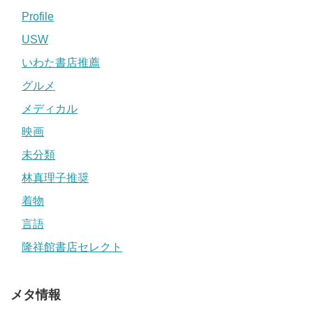
Profile
USW
いわた書店推薦
グルメ
メディカル
映画
未分類
林真理子推奨
着物
言語
隆祥館書店セレクト
メタ情報