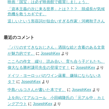
映画「国宝」は必ず映画館で鑑賞しましょう。
「資本主義の次に来る世界」とは？？？ 脱成長が気候
危機を救うカギです。
逞しいという形容詞が似合いすぎる作家・河﨑秋子さん
最近のコメント
「パリのすてきなおじさん」洒脱な絵と含蓄のある文章
が魅力的です。
に
JosephKex
より
こころの作文 綴り、読み合い、育ち合う子どもたち。
偉大なる勝村謙司先生の登場です！
に
JosephKex
より
ドイツ・ヨーロッパのワイン蘊蓄、嫌味にならないネ
タ？
に
JosephKex
より
中島ハルコさんが書いた本です。
に
JosephKex
より
上を向いてアルコール 小田嶋隆氏の「元アル中」カミ
ングアウト
に
JosephKex
より