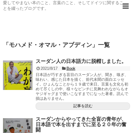
愛してやまない本のこと、言葉のこと、そしてドイツに関するこ
とを綴ったブログです。
「
モハメド・オマル・アブディン
」
一覧
スーダン人の日本語力に脱帽しました。
2021/8/17
Book
日本語が巧すぎる盲目のスーダン人が、聞き、嗅ぎ、
味わい、感じた日本を描く、前代未聞の面白エッセ
イ。ひょんなことから１９歳で来日。言葉も文化も初
めて尽くしの中、様々なピンチに見舞われながらもオ
ヤジギャグまで使いこなすまでになった著者。読んで
損はありません。
記事を読む
スーダンからやってきた全盲の青年が、
日本語で本を出すまでに至る２０年の奮
闘