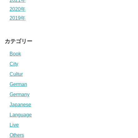
2021年
2020年
2019年
カテゴリー
Book
City
Cultur
German
Germany
Japanese
Language
Live
Others