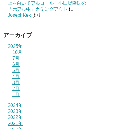
上を向いてアルコール 小田嶋隆氏の
「元アル中」カミングアウト
に
JosephKex
より
アーカイブ
2025年
10月
7月
6月
5月
4月
3月
2月
1月
2024年
2023年
2022年
2021年