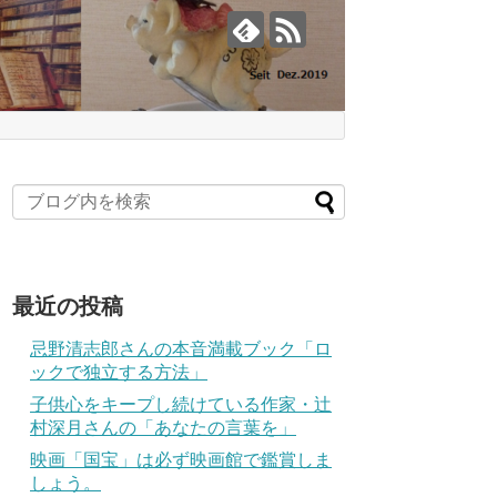
最近の投稿
忌野清志郎さんの本音満載ブック「ロ
ックで独立する方法」
子供心をキープし続けている作家・辻
村深月さんの「あなたの言葉を」
映画「国宝」は必ず映画館で鑑賞しま
しょう。