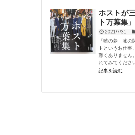
ホストが
ト万葉集」
2021/7/31
「嘘の夢 嘘の
トというお仕事
難くありません
れてみてくださ
記事を読む