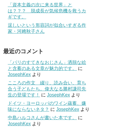
「資本主義の次に来る世界」と
は？？？ 脱成長が気候危機を救うカ
ギです。
逞しいという形容詞が似合いすぎる作
家・河﨑秋子さん
最近のコメント
「パリのすてきなおじさん」洒脱な絵
と含蓄のある文章が魅力的です。
に
JosephKex
より
こころの作文 綴り、読み合い、育ち
合う子どもたち。偉大なる勝村謙司先
生の登場です！
に
JosephKex
より
ドイツ・ヨーロッパのワイン蘊蓄、嫌
味にならないネタ？
に
JosephKex
より
中島ハルコさんが書いた本です。
に
JosephKex
より