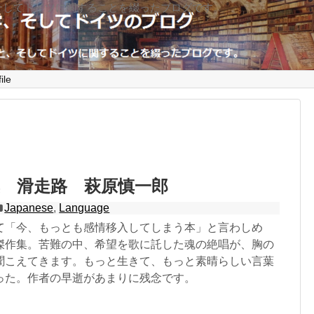
そしてドイツに関することを綴ったブログです。
ile
 滑走路 萩原慎一郎
Japanese
,
Language
て「今、もっとも感情移入してしまう本」と言わしめ
傑作集。苦難の中、希望を歌に託した魂の絶唱が、胸の
聞こえてきます。もっと生きて、もっと素晴らしい言葉
った。作者の早逝があまりに残念です。