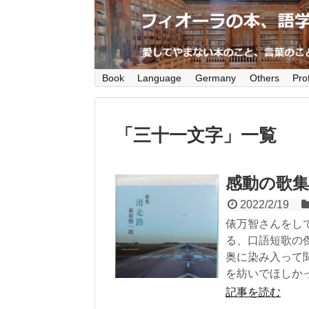
愛してやまない本のこと、言葉のこと、
Book
Language
Germany
Others
Prof
「
三十一文字
」
一覧
感動の歌集
2022/2/19
俵万智さんをし
る、口語短歌の
奥に染み入って
を紡いでほしか
記事を読む