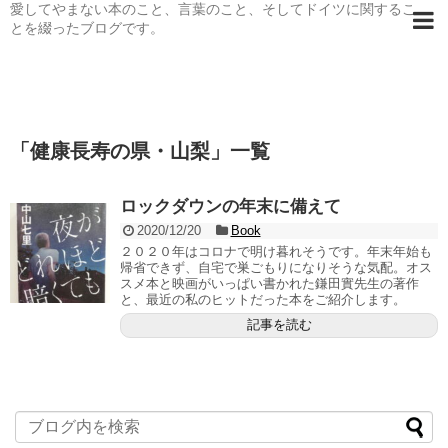
愛してやまない本のこと、言葉のこと、そしてドイツに関するこ
とを綴ったブログです。
「
健康長寿の県・山梨
」
一覧
ロックダウンの年末に備えて
2020/12/20
Book
２０２０年はコロナで明け暮れそうです。年末年始も
帰省できず、自宅で巣ごもりになりそうな気配。オス
スメ本と映画がいっぱい書かれた鎌田實先生の著作
と、最近の私のヒットだった本をご紹介します。
記事を読む