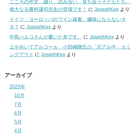
こころの作文 綴り、読み合い、育ち合う子どもたち。
偉大なる勝村謙司先生の登場です！
に
JosephKex
より
ドイツ・ヨーロッパのワイン蘊蓄、嫌味にならないネ
タ？
に
JosephKex
より
中島ハルコさんが書いた本です。
に
JosephKex
より
上を向いてアルコール 小田嶋隆氏の「元アル中」カミ
ングアウト
に
JosephKex
より
アーカイブ
2025年
10月
7月
6月
5月
4月