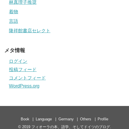
林真理子推奨
着物
言語
隆祥館書店セレクト
メタ情報
ログイン
投稿フィード
コメントフィード
WordPress.org
Book
Language
Germany
Others
Profile
© 2019
フィオーラの本、語学、そしてドイツのブログ
.