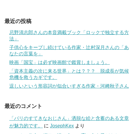
最近の投稿
忌野清志郎さんの本音満載ブック「ロックで独立する方
法」
子供心をキープし続けている作家・辻村深月さんの「あ
なたの言葉を」
映画「国宝」は必ず映画館で鑑賞しましょう。
「資本主義の次に来る世界」とは？？？ 脱成長が気候
危機を救うカギです。
逞しいという形容詞が似合いすぎる作家・河﨑秋子さん
最近のコメント
「パリのすてきなおじさん」洒脱な絵と含蓄のある文章
が魅力的です。
に
JosephKex
より