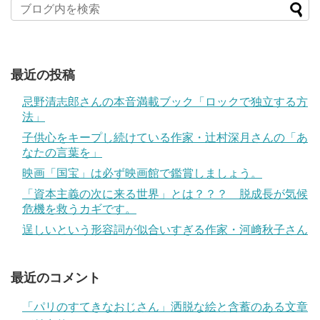
最近の投稿
忌野清志郎さんの本音満載ブック「ロックで独立する方
法」
子供心をキープし続けている作家・辻村深月さんの「あ
なたの言葉を」
映画「国宝」は必ず映画館で鑑賞しましょう。
「資本主義の次に来る世界」とは？？？ 脱成長が気候
危機を救うカギです。
逞しいという形容詞が似合いすぎる作家・河﨑秋子さん
最近のコメント
「パリのすてきなおじさん」洒脱な絵と含蓄のある文章