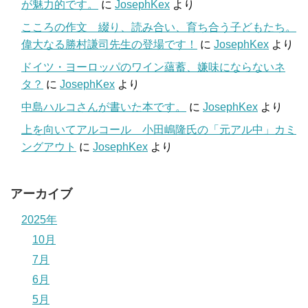
が魅力的です。
に
JosephKex
より
こころの作文 綴り、読み合い、育ち合う子どもたち。
偉大なる勝村謙司先生の登場です！
に
JosephKex
より
ドイツ・ヨーロッパのワイン蘊蓄、嫌味にならないネ
タ？
に
JosephKex
より
中島ハルコさんが書いた本です。
に
JosephKex
より
上を向いてアルコール 小田嶋隆氏の「元アル中」カミ
ングアウト
に
JosephKex
より
アーカイブ
2025年
10月
7月
6月
5月