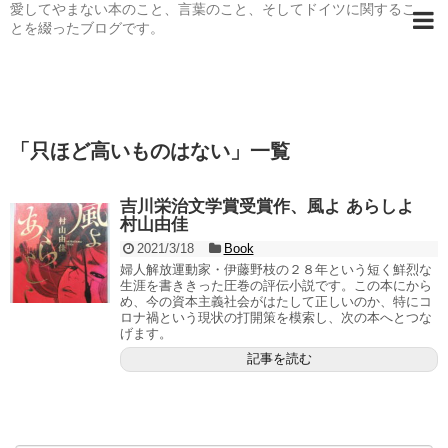
愛してやまない本のこと、言葉のこと、そしてドイツに関するこ
とを綴ったブログです。
「
只ほど高いものはない
」
一覧
吉川栄治文学賞受賞作、風よ あらしよ
村山由佳
2021/3/18
Book
婦人解放運動家・伊藤野枝の２８年という短く鮮烈な
生涯を書ききった圧巻の評伝小説です。この本にから
め、今の資本主義社会がはたして正しいのか、特にコ
ロナ禍という現状の打開策を模索し、次の本へとつな
げます。
記事を読む