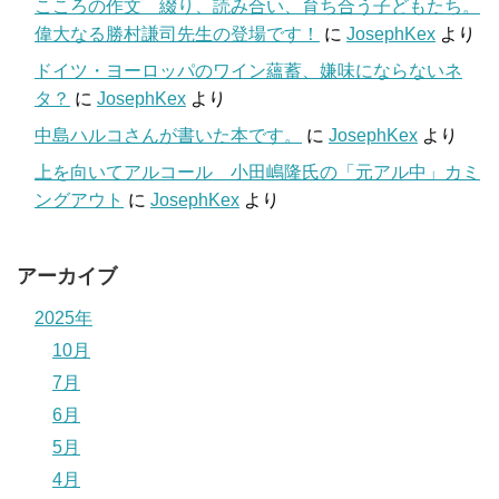
こころの作文 綴り、読み合い、育ち合う子どもたち。
偉大なる勝村謙司先生の登場です！
に
JosephKex
より
ドイツ・ヨーロッパのワイン蘊蓄、嫌味にならないネ
タ？
に
JosephKex
より
中島ハルコさんが書いた本です。
に
JosephKex
より
上を向いてアルコール 小田嶋隆氏の「元アル中」カミ
ングアウト
に
JosephKex
より
アーカイブ
2025年
10月
7月
6月
5月
4月