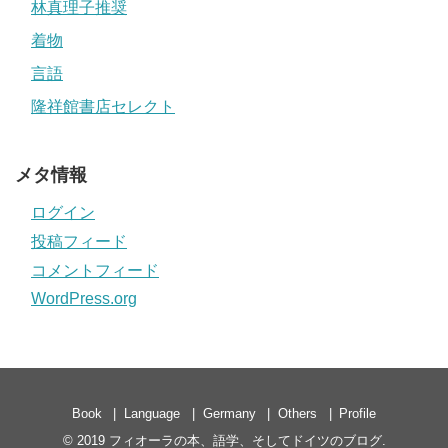
林真理子推奨
着物
言語
隆祥館書店セレクト
メタ情報
ログイン
投稿フィード
コメントフィード
WordPress.org
Book
Language
Germany
Others
Profile
© 2019
フィオーラの本、語学、そしてドイツのブログ
.