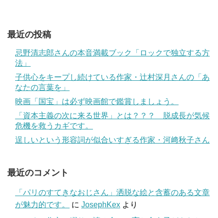
最近の投稿
忌野清志郎さんの本音満載ブック「ロックで独立する方
法」
子供心をキープし続けている作家・辻村深月さんの「あ
なたの言葉を」
映画「国宝」は必ず映画館で鑑賞しましょう。
「資本主義の次に来る世界」とは？？？ 脱成長が気候
危機を救うカギです。
逞しいという形容詞が似合いすぎる作家・河﨑秋子さん
最近のコメント
「パリのすてきなおじさん」洒脱な絵と含蓄のある文章
が魅力的です。
に
JosephKex
より