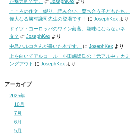
が魅力的です。
に
JosephKex
より
こころの作文 綴り、読み合い、育ち合う子どもたち。
偉大なる勝村謙司先生の登場です！
に
JosephKex
より
ドイツ・ヨーロッパのワイン蘊蓄、嫌味にならないネ
タ？
に
JosephKex
より
中島ハルコさんが書いた本です。
に
JosephKex
より
上を向いてアルコール 小田嶋隆氏の「元アル中」カミ
ングアウト
に
JosephKex
より
アーカイブ
2025年
10月
7月
6月
5月