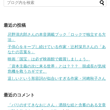
最近の投稿
忌野清志郎さんの本音満載ブック「ロックで独立する方
法」
子供心をキープし続けている作家・辻村深月さんの「あ
なたの言葉を」
映画「国宝」は必ず映画館で鑑賞しましょう。
「資本主義の次に来る世界」とは？？？ 脱成長が気候
危機を救うカギです。
逞しいという形容詞が似合いすぎる作家・河﨑秋子さん
最近のコメント
「パリのすてきなおじさん」洒脱な絵と含蓄のある文章