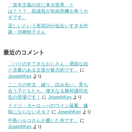
「資本主義の次に来る世界」と
は？？？ 脱成長が気候危機を救うカ
ギです。
逞しいという形容詞が似合いすぎる作
家・河﨑秋子さん
最近のコメント
「パリのすてきなおじさん」洒脱な絵
と含蓄のある文章が魅力的です。
に
JosephKex
より
こころの作文 綴り、読み合い、育ち
合う子どもたち。偉大なる勝村謙司先
生の登場です！
に
JosephKex
より
ドイツ・ヨーロッパのワイン蘊蓄、嫌
味にならないネタ？
に
JosephKex
より
中島ハルコさんが書いた本です。
に
JosephKex
より