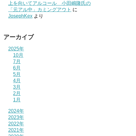
上を向いてアルコール 小田嶋隆氏の
「元アル中」カミングアウト
に
JosephKex
より
アーカイブ
2025年
10月
7月
6月
5月
4月
3月
2月
1月
2024年
2023年
2022年
2021年