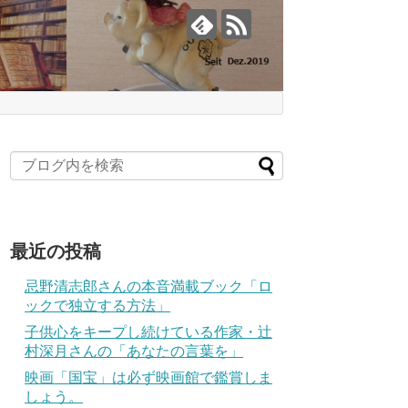
最近の投稿
忌野清志郎さんの本音満載ブック「ロ
ックで独立する方法」
子供心をキープし続けている作家・辻
村深月さんの「あなたの言葉を」
映画「国宝」は必ず映画館で鑑賞しま
しょう。