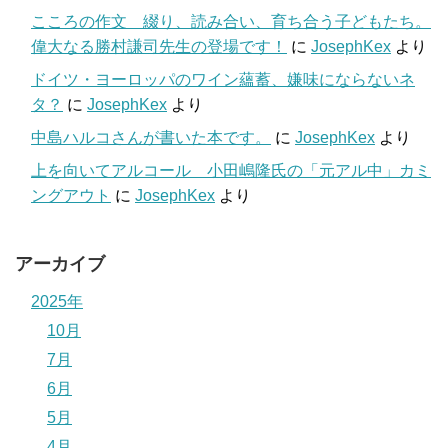
こころの作文 綴り、読み合い、育ち合う子どもたち。
偉大なる勝村謙司先生の登場です！
に
JosephKex
より
ドイツ・ヨーロッパのワイン蘊蓄、嫌味にならないネ
タ？
に
JosephKex
より
中島ハルコさんが書いた本です。
に
JosephKex
より
上を向いてアルコール 小田嶋隆氏の「元アル中」カミ
ングアウト
に
JosephKex
より
アーカイブ
2025年
10月
7月
6月
5月
4月