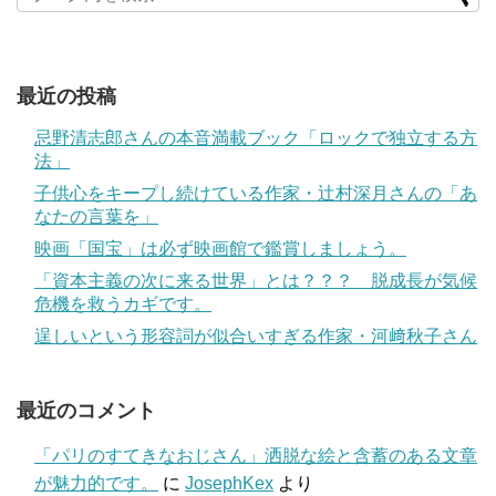
最近の投稿
忌野清志郎さんの本音満載ブック「ロックで独立する方
法」
子供心をキープし続けている作家・辻村深月さんの「あ
なたの言葉を」
映画「国宝」は必ず映画館で鑑賞しましょう。
「資本主義の次に来る世界」とは？？？ 脱成長が気候
危機を救うカギです。
逞しいという形容詞が似合いすぎる作家・河﨑秋子さん
最近のコメント
「パリのすてきなおじさん」洒脱な絵と含蓄のある文章
が魅力的です。
に
JosephKex
より