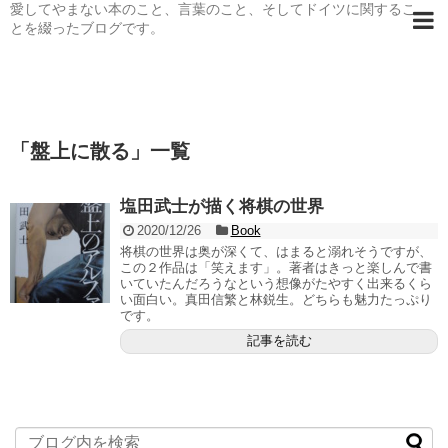
愛してやまない本のこと、言葉のこと、そしてドイツに関するこ
とを綴ったブログです。
「
盤上に散る
」
一覧
塩田武士が描く将棋の世界
2020/12/26
Book
将棋の世界は奥が深くて、はまると溺れそうですが、
この２作品は「笑えます」。著者はきっと楽しんで書
いていたんだろうなという想像がたやすく出来るくら
い面白い。真田信繁と林鋭生。どちらも魅力たっぷり
です。
記事を読む