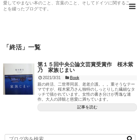
愛してやまない本のこと、言葉のこと、そしてドイツに関するこ
とを綴ったブログです。
「
終活
」
一覧
第１５回中央公論文芸賞受賞作 桜木紫
乃 家族じまい
2021/3/31
Book
親の終活、二世帯同居、老老介護。。。重そうなテー
マですが、桜木紫乃さん独特のしっとりした繊細なタ
ッチで描かれています。女性の書き分けが秀逸な連
作。大人の諦観と慈愛に満ちています。
記事を読む