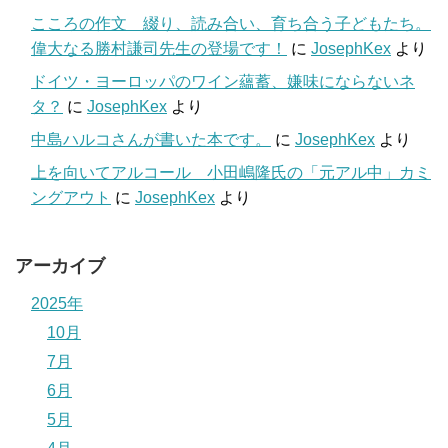
こころの作文 綴り、読み合い、育ち合う子どもたち。
偉大なる勝村謙司先生の登場です！
に
JosephKex
より
ドイツ・ヨーロッパのワイン蘊蓄、嫌味にならないネ
タ？
に
JosephKex
より
中島ハルコさんが書いた本です。
に
JosephKex
より
上を向いてアルコール 小田嶋隆氏の「元アル中」カミ
ングアウト
に
JosephKex
より
アーカイブ
2025年
10月
7月
6月
5月