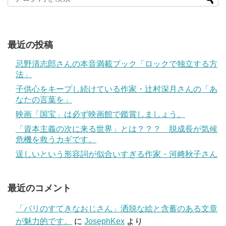
最近の投稿
忌野清志郎さんの本音満載ブック「ロックで独立する方
法」
子供心をキープし続けている作家・辻村深月さんの「あ
なたの言葉を」
映画「国宝」は必ず映画館で鑑賞しましょう。
「資本主義の次に来る世界」とは？？？ 脱成長が気候
危機を救うカギです。
逞しいという形容詞が似合いすぎる作家・河﨑秋子さん
最近のコメント
「パリのすてきなおじさん」洒脱な絵と含蓄のある文章
が魅力的です。
に
JosephKex
より