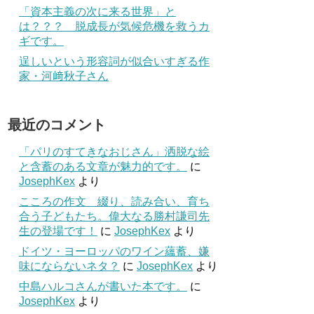
「資本主義の次に来る世界」と
は？？？ 脱成長が気候危機を救うカ
ギです。
逞しいという形容詞が似合いすぎる作
家・河﨑秋子さん
最近のコメント
「パリのすてきなおじさん」洒脱な絵
と含蓄のある文章が魅力的です。
に
JosephKex
より
こころの作文 綴り、読み合い、育ち
合う子どもたち。偉大なる勝村謙司先
生の登場です！
に
JosephKex
より
ドイツ・ヨーロッパのワイン蘊蓄、嫌
味にならないネタ？
に
JosephKex
より
中島ハルコさんが書いた本です。
に
JosephKex
より