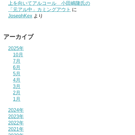
上を向いてアルコール 小田嶋隆氏の
「元アル中」カミングアウト
に
JosephKex
より
アーカイブ
2025年
10月
7月
6月
5月
4月
3月
2月
1月
2024年
2023年
2022年
2021年