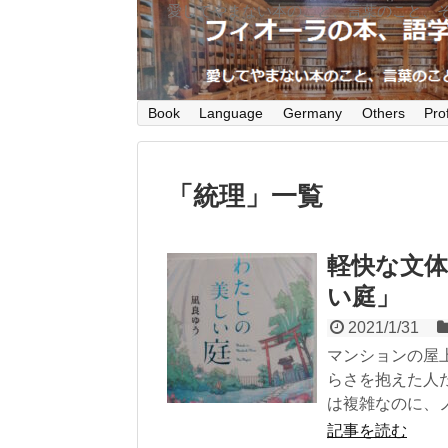
愛してやまない本のこと、言葉のこと、
Book
Language
Germany
Others
Prof
「
統理
」
一覧
軽快な文
い庭」
2021/1/31
マンションの屋
らさを抱えた人
は複雑なのに、
記事を読む