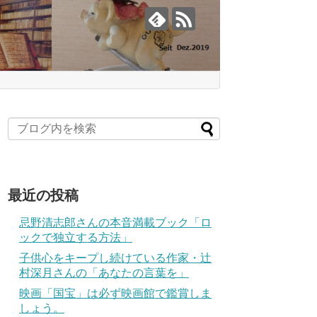
最近の投稿
忌野清志郎さんの本音満載ブック「ロ
ックで独立する方法」
子供心をキープし続けている作家・辻
村深月さんの「あなたの言葉を」
映画「国宝」は必ず映画館で鑑賞しま
しょう。