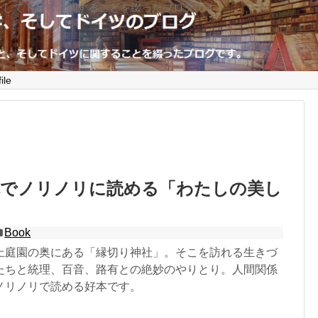
そしてドイツに関することを綴ったブログです。
ile
体でノリノリに読める「わたしの美し
Book
上庭園の奥にある「縁切り神社」。そこを訪れる生きづ
たちと統理、百音、路有との絶妙のやりとり。人間関係
ノリノリで読める好本です。