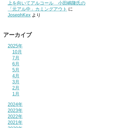
上を向いてアルコール 小田嶋隆氏の
「元アル中」カミングアウト
に
JosephKex
より
アーカイブ
2025年
10月
7月
6月
5月
4月
3月
2月
1月
2024年
2023年
2022年
2021年