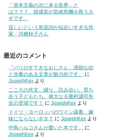
「資本主義の次に来る世界」と
は？？？ 脱成長が気候危機を救うカ
ギです。
逞しいという形容詞が似合いすぎる作
家・河﨑秋子さん
最近のコメント
「パリのすてきなおじさん」洒脱な絵
と含蓄のある文章が魅力的です。
に
JosephKex
より
こころの作文 綴り、読み合い、育ち
合う子どもたち。偉大なる勝村謙司先
生の登場です！
に
JosephKex
より
ドイツ・ヨーロッパのワイン蘊蓄、嫌
味にならないネタ？
に
JosephKex
より
中島ハルコさんが書いた本です。
に
JosephKex
より