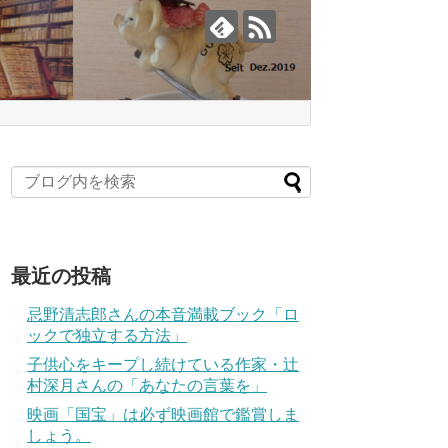
最近の投稿
忌野清志郎さんの本音満載ブック「ロ
ックで独立する方法」
子供心をキープし続けている作家・辻
村深月さんの「あなたの言葉を」
映画「国宝」は必ず映画館で鑑賞しま
しょう。