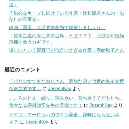
法」
子供心をキープし続けている作家・辻村深月さんの「あ
なたの言葉を」
映画「国宝」は必ず映画館で鑑賞しましょう。
「資本主義の次に来る世界」とは？？？ 脱成長が気候
危機を救うカギです。
逞しいという形容詞が似合いすぎる作家・河﨑秋子さん
最近のコメント
「パリのすてきなおじさん」洒脱な絵と含蓄のある文章
が魅力的です。
に
JosephKex
より
こころの作文 綴り、読み合い、育ち合う子どもたち。
偉大なる勝村謙司先生の登場です！
に
JosephKex
より
ドイツ・ヨーロッパのワイン蘊蓄、嫌味にならないネ
タ？
に
JosephKex
より