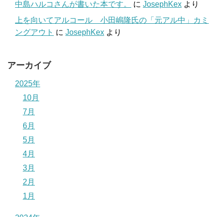
中島ハルコさんが書いた本です。
に
JosephKex
より
上を向いてアルコール 小田嶋隆氏の「元アル中」カミ
ングアウト
に
JosephKex
より
アーカイブ
2025年
10月
7月
6月
5月
4月
3月
2月
1月