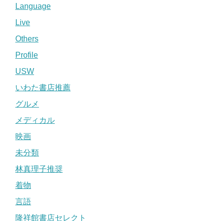
Language
Live
Others
Profile
USW
いわた書店推薦
グルメ
メディカル
映画
未分類
林真理子推奨
着物
言語
隆祥館書店セレクト