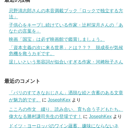
忌野清志郎さんの本音満載ブック「ロックで独立する方
法」
子供心をキープし続けている作家・辻村深月さんの「あ
なたの言葉を」
映画「国宝」は必ず映画館で鑑賞しましょう。
「資本主義の次に来る世界」とは？？？ 脱成長が気候
危機を救うカギです。
逞しいという形容詞が似合いすぎる作家・河﨑秋子さん
最近のコメント
「パリのすてきなおじさん」洒脱な絵と含蓄のある文章
が魅力的です。
に
JosephKex
より
こころの作文 綴り、読み合い、育ち合う子どもたち。
偉大なる勝村謙司先生の登場です！
に
JosephKex
より
ドイツ・ヨーロッパのワイン蘊蓄、嫌味にならないネ