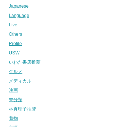
Japanese
Language
Live
Others
Profile
USW
いわた書店推薦
グルメ
メディカル
映画
未分類
林真理子推奨
着物