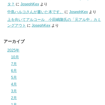
タ？
に
JosephKex
より
中島ハルコさんが書いた本です。
に
JosephKex
より
上を向いてアルコール 小田嶋隆氏の「元アル中」カミ
ングアウト
に
JosephKex
より
アーカイブ
2025年
10月
7月
6月
5月
4月
3月
2月
1月