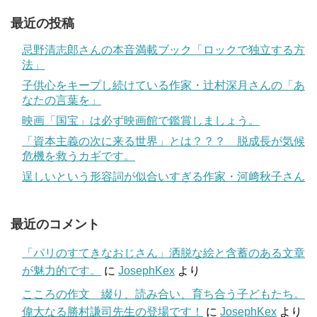
最近の投稿
忌野清志郎さんの本音満載ブック「ロックで独立する方
法」
子供心をキープし続けている作家・辻村深月さんの「あ
なたの言葉を」
映画「国宝」は必ず映画館で鑑賞しましょう。
「資本主義の次に来る世界」とは？？？ 脱成長が気候
危機を救うカギです。
逞しいという形容詞が似合いすぎる作家・河﨑秋子さん
最近のコメント
「パリのすてきなおじさん」洒脱な絵と含蓄のある文章
が魅力的です。
に
JosephKex
より
こころの作文 綴り、読み合い、育ち合う子どもたち。
偉大なる勝村謙司先生の登場です！
に
JosephKex
より