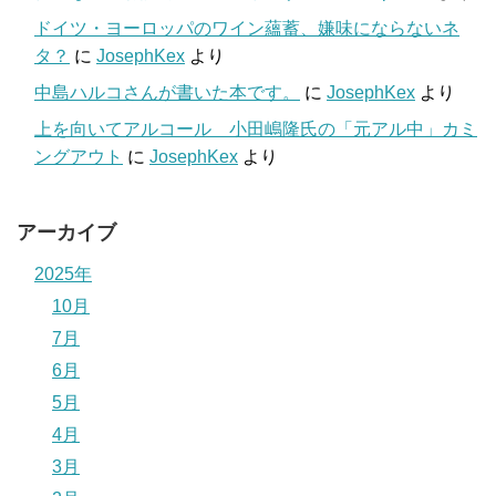
ドイツ・ヨーロッパのワイン蘊蓄、嫌味にならないネ
タ？
に
JosephKex
より
中島ハルコさんが書いた本です。
に
JosephKex
より
上を向いてアルコール 小田嶋隆氏の「元アル中」カミ
ングアウト
に
JosephKex
より
アーカイブ
2025年
10月
7月
6月
5月
4月
3月