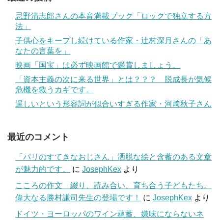
忌野清志郎さんの本音満載ブック「ロックで独立する方
法」
子供心をキープし続けている作家・辻村深月さんの「あ
なたの言葉を」
映画「国宝」は必ず映画館で鑑賞しましょう。
「資本主義の次に来る世界」とは？？？ 脱成長が気候
危機を救うカギです。
逞しいという形容詞が似合いすぎる作家・河﨑秋子さん
最近のコメント
「パリのすてきなおじさん」洒脱な絵と含蓄のある文章
が魅力的です。
に
JosephKex
より
こころの作文 綴り、読み合い、育ち合う子どもたち。
偉大なる勝村謙司先生の登場です！
に
JosephKex
より
ドイツ・ヨーロッパのワイン蘊蓄、嫌味にならないネ