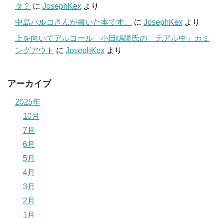
タ？
に
JosephKex
より
中島ハルコさんが書いた本です。
に
JosephKex
より
上を向いてアルコール 小田嶋隆氏の「元アル中」カミ
ングアウト
に
JosephKex
より
アーカイブ
2025年
10月
7月
6月
5月
4月
3月
2月
1月