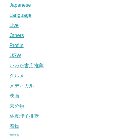
Japanese
Language
Live
Others
Profile
USW
いわた書店推薦
グルメ
メディカル
映画
未分類
林真理子推奨
着物
言語