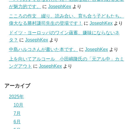
が魅力的です。
に
JosephKex
より
こころの作文 綴り、読み合い、育ち合う子どもたち。
偉大なる勝村謙司先生の登場です！
に
JosephKex
より
ドイツ・ヨーロッパのワイン蘊蓄、嫌味にならないネ
タ？
に
JosephKex
より
中島ハルコさんが書いた本です。
に
JosephKex
より
上を向いてアルコール 小田嶋隆氏の「元アル中」カミ
ングアウト
に
JosephKex
より
アーカイブ
2025年
10月
7月
6月