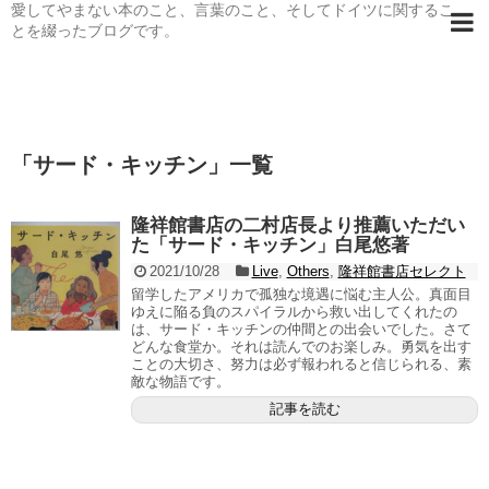
愛してやまない本のこと、言葉のこと、そしてドイツに関するこ
とを綴ったブログです。
「
サード・キッチン
」
一覧
隆祥館書店の二村店長より推薦いただい
た「サード・キッチン」白尾悠著
2021/10/28
Live
,
Others
,
隆祥館書店セレクト
留学したアメリカで孤独な境遇に悩む主人公。真面目
ゆえに陥る負のスパイラルから救い出してくれたの
は、サード・キッチンの仲間との出会いでした。さて
どんな食堂か。それは読んでのお楽しみ。勇気を出す
ことの大切さ、努力は必ず報われると信じられる、素
敵な物語です。
記事を読む