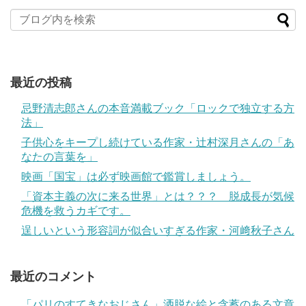
最近の投稿
忌野清志郎さんの本音満載ブック「ロックで独立する方
法」
子供心をキープし続けている作家・辻村深月さんの「あ
なたの言葉を」
映画「国宝」は必ず映画館で鑑賞しましょう。
「資本主義の次に来る世界」とは？？？ 脱成長が気候
危機を救うカギです。
逞しいという形容詞が似合いすぎる作家・河﨑秋子さん
最近のコメント
「パリのすてきなおじさん」洒脱な絵と含蓄のある文章