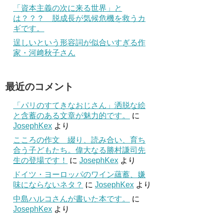
「資本主義の次に来る世界」と
は？？？ 脱成長が気候危機を救うカ
ギです。
逞しいという形容詞が似合いすぎる作
家・河﨑秋子さん
最近のコメント
「パリのすてきなおじさん」洒脱な絵
と含蓄のある文章が魅力的です。
に
JosephKex
より
こころの作文 綴り、読み合い、育ち
合う子どもたち。偉大なる勝村謙司先
生の登場です！
に
JosephKex
より
ドイツ・ヨーロッパのワイン蘊蓄、嫌
味にならないネタ？
に
JosephKex
より
中島ハルコさんが書いた本です。
に
JosephKex
より