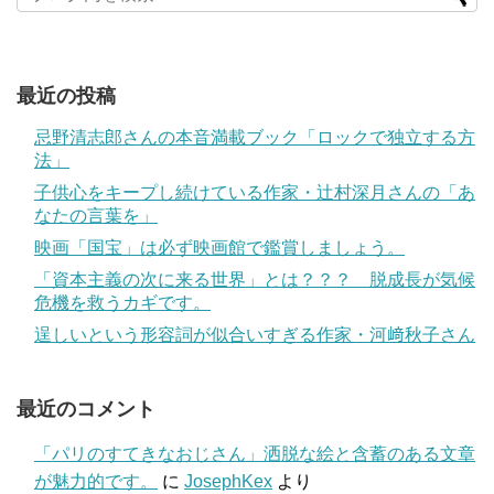
最近の投稿
忌野清志郎さんの本音満載ブック「ロックで独立する方
法」
子供心をキープし続けている作家・辻村深月さんの「あ
なたの言葉を」
映画「国宝」は必ず映画館で鑑賞しましょう。
「資本主義の次に来る世界」とは？？？ 脱成長が気候
危機を救うカギです。
逞しいという形容詞が似合いすぎる作家・河﨑秋子さん
最近のコメント
「パリのすてきなおじさん」洒脱な絵と含蓄のある文章
が魅力的です。
に
JosephKex
より