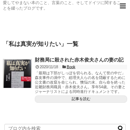
愛してやまない本のこと、言葉のこと、そしてドイツに関するこ
とを綴ったブログです。
「
私は真実が知りたい
」
一覧
財務局に殺された赤木俊夫さんの妻の記
2020/11/18
Book
「最期は下部がしっぽを切られる。なんて世の中だ」
森友事件の渦中で、総理夫人らの名を隠蔽するために
公文書の改竄を命じられ、懊悩の末、自ら命を絶った
近畿財務局職員・赤木俊夫さん。享年54歳。その妻と
ジャーナリストによる同時進行ドキュメントです。
記事を読む