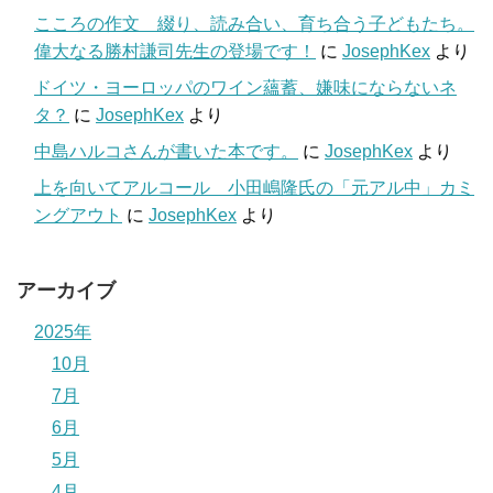
こころの作文 綴り、読み合い、育ち合う子どもたち。
偉大なる勝村謙司先生の登場です！
に
JosephKex
より
ドイツ・ヨーロッパのワイン蘊蓄、嫌味にならないネ
タ？
に
JosephKex
より
中島ハルコさんが書いた本です。
に
JosephKex
より
上を向いてアルコール 小田嶋隆氏の「元アル中」カミ
ングアウト
に
JosephKex
より
アーカイブ
2025年
10月
7月
6月
5月
4月