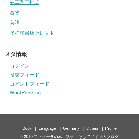
林真理子推奨
着物
言語
隆祥館書店セレクト
メタ情報
ログイン
投稿フィード
コメントフィード
WordPress.org
Book
Language
Germany
Others
Profile
© 2019
フィオーラの本、語学、そしてドイツのブログ
.