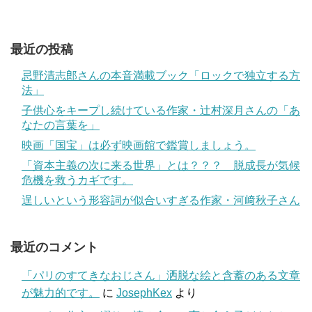
最近の投稿
忌野清志郎さんの本音満載ブック「ロックで独立する方
法」
子供心をキープし続けている作家・辻村深月さんの「あ
なたの言葉を」
映画「国宝」は必ず映画館で鑑賞しましょう。
「資本主義の次に来る世界」とは？？？ 脱成長が気候
危機を救うカギです。
逞しいという形容詞が似合いすぎる作家・河﨑秋子さん
最近のコメント
「パリのすてきなおじさん」洒脱な絵と含蓄のある文章
が魅力的です。
に
JosephKex
より