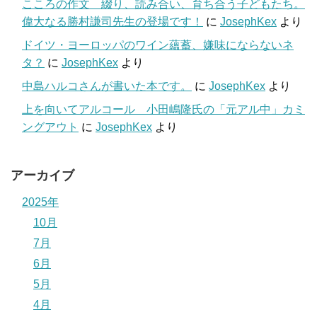
こころの作文 綴り、読み合い、育ち合う子どもたち。
偉大なる勝村謙司先生の登場です！
に
JosephKex
より
ドイツ・ヨーロッパのワイン蘊蓄、嫌味にならないネ
タ？
に
JosephKex
より
中島ハルコさんが書いた本です。
に
JosephKex
より
上を向いてアルコール 小田嶋隆氏の「元アル中」カミ
ングアウト
に
JosephKex
より
アーカイブ
2025年
10月
7月
6月
5月
4月