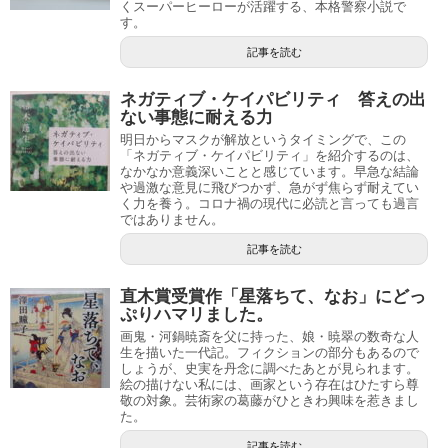
くスーパーヒーローが活躍する、本格警察小説で
す。
記事を読む
ネガティブ・ケイパビリティ 答えの出
ない事態に耐える力
明日からマスクが解放というタイミングで、この
「ネガティブ・ケイパビリティ」を紹介するのは、
なかなか意義深いことと感じています。早急な結論
や過激な意見に飛びつかず、急がず焦らず耐えてい
く力を養う。コロナ禍の現代に必読と言っても過言
ではありません。
記事を読む
直木賞受賞作「星落ちて、なお」にどっ
ぷりハマリました。
画鬼・河鍋暁斎を父に持った、娘・暁翠の数奇な人
生を描いた一代記。フィクションの部分もあるので
しょうが、史実を丹念に調べたあとが見られます。
絵の描けない私には、画家という存在はひたすら尊
敬の対象。芸術家の葛藤がひときわ興味を惹きまし
た。
記事を読む