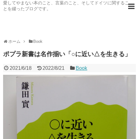
愛してやまない本のこと、言葉のこと、そしてドイツに関するこ
とを綴ったブログです。
ホーム
Book
ポプラ新書は名作揃い「○に近い△を生きる」
2021/6/18
2022/8/21
Book