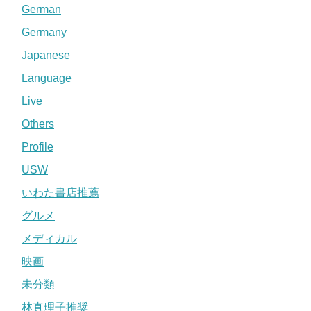
German
Germany
Japanese
Language
Live
Others
Profile
USW
いわた書店推薦
グルメ
メディカル
映画
未分類
林真理子推奨