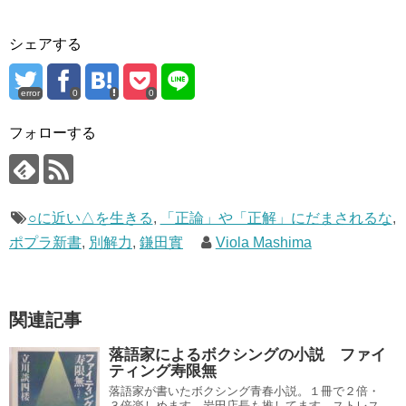
シェアする
error
0
0
フォローする
○に近い△を生きる
,
「正論」や「正解」にだまされるな
,
ポプラ新書
,
別解力
,
鎌田實
Viola Mashima
関連記事
落語家によるボクシングの小説 ファイ
ティング寿限無
落語家が書いたボクシング青春小説。１冊で２倍・
３倍楽しめます。岩田店長も推してます。ストレス