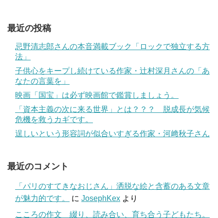
最近の投稿
忌野清志郎さんの本音満載ブック「ロックで独立する方
法」
子供心をキープし続けている作家・辻村深月さんの「あ
なたの言葉を」
映画「国宝」は必ず映画館で鑑賞しましょう。
「資本主義の次に来る世界」とは？？？ 脱成長が気候
危機を救うカギです。
逞しいという形容詞が似合いすぎる作家・河﨑秋子さん
最近のコメント
「パリのすてきなおじさん」洒脱な絵と含蓄のある文章
が魅力的です。
に
JosephKex
より
こころの作文 綴り、読み合い、育ち合う子どもたち。