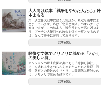
大人向け絵本「戦争をやめた人たち」鈴
木まもる
第一次世界大戦中に起きた実話が、素敵な絵本にま
とまっています。私は「北風と太陽」のオハナシが
好きですが、この絵本も、戦争反対を声高に叫ぶよ
り、プーチン大統領への改心を促す一石となるので
は、なんて勝手に夢想しております。
記事を読む
軽快な文体でノリノリに読める「わたし
の美しい庭」
マンションの屋上庭園の奥にある「縁切り神社」。
そこを訪れる生きづらさを抱えた人たちと統理、百
音、路有との絶妙のやりとり。人間関係は複雑なの
に、ノリノリで読める好本です。
記事を読む