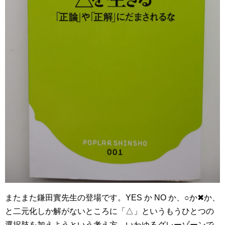
またまた鎌田實先生の登場です。YES か NO か、○か✖か、
と二元化しか解がないところに「△」というもうひとつの
選択肢を加えようという考え方。いわゆるグレーゾーンで