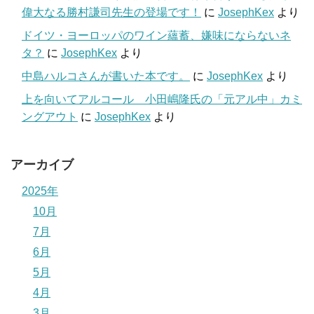
偉大なる勝村謙司先生の登場です！
に
JosephKex
より
ドイツ・ヨーロッパのワイン蘊蓄、嫌味にならないネ
タ？
に
JosephKex
より
中島ハルコさんが書いた本です。
に
JosephKex
より
上を向いてアルコール 小田嶋隆氏の「元アル中」カミ
ングアウト
に
JosephKex
より
アーカイブ
2025年
10月
7月
6月
5月
4月
3月