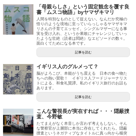
「母親らしさ」という固定観念を覆す良
書「ムスコ物語」byヤマザキマリ
人間を特別なものとして捉えない。なんだか究極の
悟りのような境地に至っていらっしゃるヤマザキマ
リさんの子育てエッセイ。シングルマザーになる事
実を受け入れ、というか果敢にチャレンジしていっ
たような壮絶（読者は悶絶）なエピソードの数々。
面白くてためになる本です。
記事を読む
イギリス人のグルメって？
脳がよろこび、本能がうち震える 日本の食べ物た
ちへの熱い賛歌！ イギリス人フードジャーナリス
トによる、和食礼賛譚。私のイギリス旅行のお話も
あります。
記事を読む
こんな警視長が実在すれば・・・隠蔽捜
査、今野敏
たてまえがなく本音しか言わず考えもしない。そん
な警察官が上層部に本当に存在してくれたら。隠蔽
捜査というネガティブなタイトルに真っ向から楯突