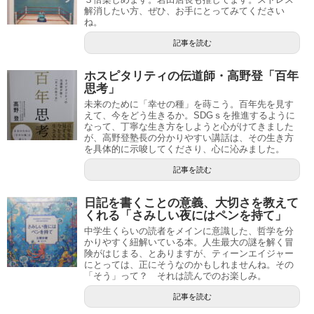
解消したい方、ぜひ、お手にとってみてください
ね。
記事を読む
ホスピタリティの伝道師・高野登「百年
思考」
未来のために「幸せの種」を蒔こう。百年先を見す
えて、今をどう生きるか。SDGｓを推進するように
なって、丁寧な生き方をしようと心がけてきました
が、高野登塾長の分かりやすい講話は、その生き方
を具体的に示唆してくださり、心に沁みました。
記事を読む
日記を書くことの意義、大切さを教えて
くれる「さみしい夜にはペンを持て」
中学生くらいの読者をメインに意識した、哲学を分
かりやすく紐解いている本。人生最大の謎を解く冒
険がはじまる、とありますが、ティーンエイジャー
にとっては、正にそうなのかもしれませんね。その
「そう」って？ それは読んでのお楽しみ。
記事を読む