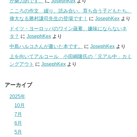
が魅力的です。
に
JosephKex
より
こころの作文 綴り、読み合い、育ち合う子どもたち。
偉大なる勝村謙司先生の登場です！
に
JosephKex
より
ドイツ・ヨーロッパのワイン蘊蓄、嫌味にならないネ
タ？
に
JosephKex
より
中島ハルコさんが書いた本です。
に
JosephKex
より
上を向いてアルコール 小田嶋隆氏の「元アル中」カミ
ングアウト
に
JosephKex
より
アーカイブ
2025年
10月
7月
6月
5月