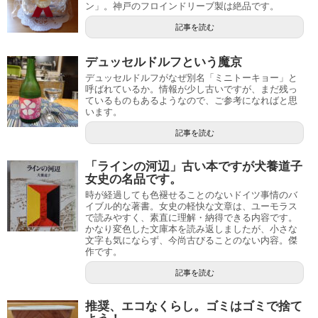
ン」。神戸のフロインドリーブ製は絶品です。
記事を読む
デュッセルドルフという魔京
デュッセルドルフがなぜ別名「ミニトーキョー」と
呼ばれているか。情報が少し古いですが、まだ残っ
ているものもあるようなので、ご参考になればと思
います。
記事を読む
「ラインの河辺」古い本ですが犬養道子
女史の名品です。
時が経過しても色褪せることのないドイツ事情のバ
イブル的な著書。女史の軽快な文章は、ユーモラス
で読みやすく、素直に理解・納得できる内容です。
かなり変色した文庫本を読み返しましたが、小さな
文字も気にならず、今尚古びることのない内容。傑
作です。
記事を読む
推奨、エコなくらし。ゴミはゴミで捨て