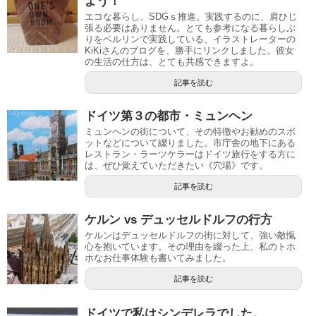
よう！
エコな暮らし、SDGｓ推進。実践するのに、肩ひじ
張る必要はありません。とても参考になる暮らしぶ
りをベルリンで実践している、イラストレーターの
KiKiさんのブログを、勝手にリンクしました。彼女
の生活の仕方は、とても共感できますよ。
記事を読む
ドイツ第３の都市・ミュンヘン
ミュンヘンの街について、その特徴やお勧めのスポ
ットなどについて綴りました。市庁舎の地下にある
レストラン・ラーツケラーはドイツ旅行をする方に
は、ぜひ覚えていただきたい《穴場》です。
記事を読む
ケルン vs デュッセルドルフの行方
ケルンはデュッセルドルフの街に対して、強い敵愾
心を抱いています。その理由を綴った上、私のトホ
ホなお仕事体験も書いてみました。
記事を読む
ドイツで私はシンデレラでした。