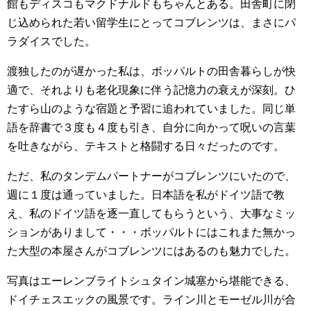
館もディスコもマクドナルドもちゃんとある。田舎町に閉
じ込められた若い留学生にとってコブレンツは、まさにパ
ラダイスでした。
渡独したのが遅かった私は、ボッパルトの田舎暮らしが快
適で、それよりも老化現象に伴う記憶力の衰えが深刻。ひ
たすら山のような宿題と予習に追われていました。同じ単
語を辞書で３度も４度も引き、自分に向かって呪いの言葉
を吐きながら、テキストと格闘する日々だったのです。
ただ、私のタンデムパートナーがコブレンツにいたので、
週に１度は通っていました。日本語を私がドイツ語で教
え、私のドイツ語を逐一直してもらうという、大事なミッ
ションがありまして・・・ボッパルトにはこれまた無かっ
た大型の本屋さんがコブレンツにはあるのも魅力でした。
写真はエーレンブライトシュタイン城塞から堪能できる、
ドイチェスエックの風景です。ライン川とモーゼル川が合