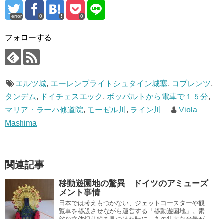
error
0
0
フォローする
エルツ城
,
エーレンブライトシュタイン城塞
,
コブレンツ
,
タンデム
,
ドイチェスエック
,
ボッバルトから電車で１５分
,
マリア・ラーハ修道院
,
モーゼル川
,
ライン川
Viola
Mashima
関連記事
移動遊園地の驚異 ドイツのアミューズ
メント事情
日本では考えもつかない、ジェットコースターや観
覧車を移設させながら運営する「移動遊園地」。素
敵な立体切り絵を見つけた時に、あの壮大な光景が