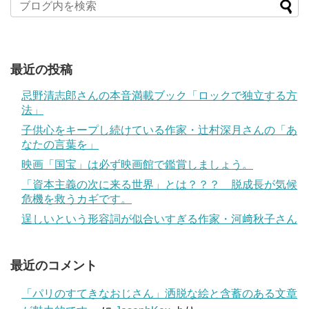
最近の投稿
忌野清志郎さんの本音満載ブック「ロックで独立する方
法」
子供心をキープし続けている作家・辻村深月さんの「あ
なたの言葉を」
映画「国宝」は必ず映画館で鑑賞しましょう。
「資本主義の次に来る世界」とは？？？ 脱成長が気候
危機を救うカギです。
逞しいという形容詞が似合いすぎる作家・河﨑秋子さん
最近のコメント
「パリのすてきなおじさん」洒脱な絵と含蓄のある文章