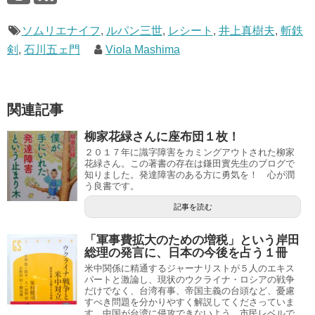
ソムリエナイフ
,
ルパン三世
,
レシート
,
井上真樹夫
,
斬鉄
剣
,
石川五ェ門
Viola Mashima
関連記事
柳家花緑さんに座布団１枚！
２０１７年に識字障害をカミングアウトされた柳家
花緑さん。この著書の存在は鎌田實先生のブログで
知りました。発達障害のある方に勇気を！ 心が潤
う良書です。
記事を読む
「軍事費拡大のための増税」という岸田
総理の発言に、日本の今後を占う１冊
米中関係に精通するジャーナリストが５人のエキス
パートと激論し、現状のウクライナ・ロシアの戦争
だけでなく、台湾有事、帝国主義の台頭など、憂慮
すべき問題を分かりやすく解説してくださっていま
す。中国が台湾に侵攻できないよう、市民レベルで