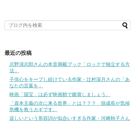
最近の投稿
忌野清志郎さんの本音満載ブック「ロックで独立する方
法」
子供心をキープし続けている作家・辻村深月さんの「あ
なたの言葉を」
映画「国宝」は必ず映画館で鑑賞しましょう。
「資本主義の次に来る世界」とは？？？ 脱成長が気候
危機を救うカギです。
逞しいという形容詞が似合いすぎる作家・河﨑秋子さん