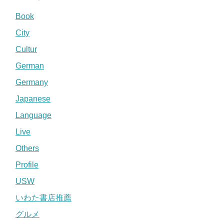
Book
City
Cultur
German
Germany
Japanese
Language
Live
Others
Profile
USW
いわた書店推薦
グルメ