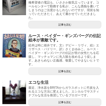
種希望者の電話も、いささか殺気立っています。コ
ールセンターで勤務する私が、こんな愚痴を書いて
しまうのはご法度かもしれないのですが、現状を知
っていただきたく、あえて書かせていただきまし
た。
記事を読む
ルース・ベイダー・ギンズバーグの伝記
絵本が素敵です。
絵本は時に雄弁です。文）デビー・リヴィ、絵）エ
リザベス・バドリー、訳）さくまゆみこ。ルース・
ベイダー・ギンズバーグの伝記が世の女性たちを応
援し、マッチョマンに先入観を改めるよう促しま
す。あきらめない正義感、敬愛してやまないヒトで
す。
記事を読む
エコな生活
最近、浄水器をBRITAからガラスポットに竹炭を入
れるエコな方法に変えました。エシカルでサスティ
ナブルな生活を推奨しているブロガーです。
記事を読む