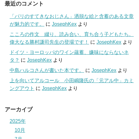
最近のコメント
「パリのすてきなおじさん」洒脱な絵と含蓄のある文章
が魅力的です。
に
JosephKex
より
こころの作文 綴り、読み合い、育ち合う子どもたち。
偉大なる勝村謙司先生の登場です！
に
JosephKex
より
ドイツ・ヨーロッパのワイン蘊蓄、嫌味にならないネ
タ？
に
JosephKex
より
中島ハルコさんが書いた本です。
に
JosephKex
より
上を向いてアルコール 小田嶋隆氏の「元アル中」カミ
ングアウト
に
JosephKex
より
アーカイブ
2025年
10月