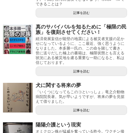
できることは？
記事を読む
真のサバイバルを知るために「極限の民
族」を復刻させてください！
経済発展妄信が能登の地震による被災者支援の足か
せになっているように、ここ最近、強く思うように
なりました。本多勝一氏の、この命を賭して書き、
世に送りだした極上の書籍は、極限状態とも言える
状況にある被災地を慮る重要な一助になると、私は
信じております。
記事を読む
犬に関する将来の夢
「いくつになってもこのコといっしょ」竜之介動物
病院院長著。気が早いようですが、将来の夢を見据
えて借りました。
記事を読む
陽陽介護という現実
オミクロン株が猛威を奮っている昨今。ワクチン接