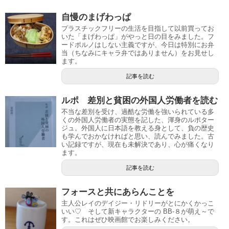
自慢のまげわっぱ
プラスチックフリーの生活を目指して以前買ってお
いた「まげわっぱ」がやっと日の目をみました。フ
ードポルノはしない主義ですが、今日は特別にお弁
当（ちなみにキャラ弁ではありません）をお見せし
ます。
記事を読む
ルポ 差別と貧困の外国人労働者を読む
不当な差別を受け、過酷な労働を強いられている多
くの外国人労働者の実態を記した、渾身のルポター
ジュ。外国人に日本語を教える身として、負の歴史
も学んでおかなければと思い、読んでみました。古
い記録ですが、現在も未解決であり、心が痛くなり
ます。
記事を読む
フォースと共にあらんことを
主人公レイのデイジー・リドリーがとにかくかっこ
いい♡ そして新キャラクターの BB-８が萌え～で
す。これはぜひ映画館でお楽しみください。