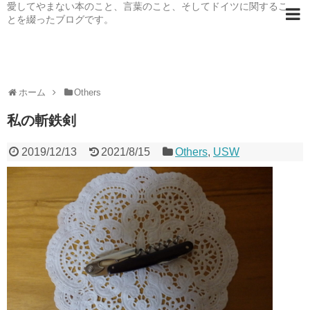
愛してやまない本のこと、言葉のこと、そしてドイツに関するこ
とを綴ったブログです。
ホーム
Others
私の斬鉄剣
2019/12/13
2021/8/15
Others
,
USW