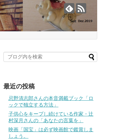
最近の投稿
忌野清志郎さんの本音満載ブック「ロ
ックで独立する方法」
子供心をキープし続けている作家・辻
村深月さんの「あなたの言葉を」
映画「国宝」は必ず映画館で鑑賞しま
しょう。