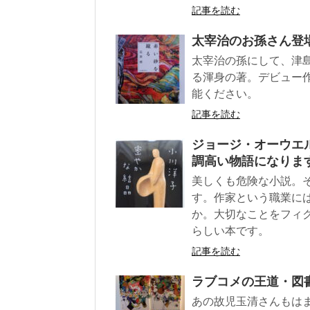
記事を読む
太宰治のお孫さん登
太宰治の孫にして、津
る渾身の著。デビュー
能ください。
記事を読む
ジョージ・オーウエル
調高い物語になりま
美しくも危険な小説。
す。作家という職業に
か。大切なことをフィ
らしい本です。
記事を読む
ラブコメの王道・図
あの故児玉清さんもは