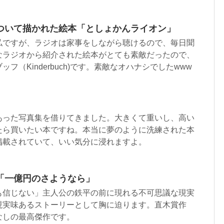
ついて描かれた絵本「としょかんライオン」
私ですが、ラジオは家事をしながら聴けるので、毎日聞
なラジオから紹介された絵本がとても素敵だったので、
フ（Kinderbuch)です。素敵なオハナシでしたwww
あった写真集を借りてきました。大きくて重いし、高い
たら買いたい本ですね。本当に夢のように洗練された本
掲載されていて、いい気分に浸れますよ。
「一億円のさようなら」
も信じない」主人公の鉄平の前に現れる不可思議な現実
現実味あるストーリーとして胸に迫ります。直木賞作
なしの最高傑作です。