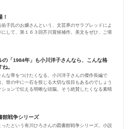
場！
島佑子氏のお嬢さんという、文芸界のサラブレッドによ
作にして、第１６３回芥川賞候補作。美文をぜひ、ご堪
の「1984年」も小川洋子さんなら、こんな格
すね。
そんな帯をつけたくなる、小川洋子さんの傑作長編で
は、世の中に一石を投じる大切な役目もあるのでしょう
クションで伝える明晰な頭脳。そう絶賛したくなる素晴
書館戦争シリーズ
まったという有川ひろさんの図書館戦争シリーズ。小説