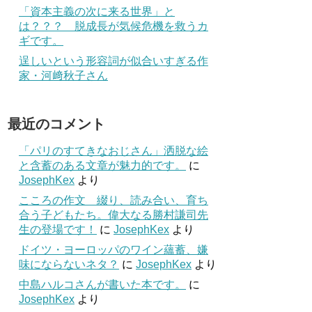
「資本主義の次に来る世界」と
は？？？ 脱成長が気候危機を救うカ
ギです。
逞しいという形容詞が似合いすぎる作
家・河﨑秋子さん
最近のコメント
「パリのすてきなおじさん」洒脱な絵
と含蓄のある文章が魅力的です。
に
JosephKex
より
こころの作文 綴り、読み合い、育ち
合う子どもたち。偉大なる勝村謙司先
生の登場です！
に
JosephKex
より
ドイツ・ヨーロッパのワイン蘊蓄、嫌
味にならないネタ？
に
JosephKex
より
中島ハルコさんが書いた本です。
に
JosephKex
より