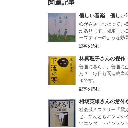
関連記事
優しい音楽 優しい
心がささくれだってい
があります。瀬尾まい
ーブティーのような効
記事を読む
林真理子さんの傑作
普通に暮らし、普通に
た？ 毎日新聞連載当
頂です。
記事を読む
相場英雄さんの意外
社会派ミステリー「震
と、なんともオソロシ
いエンターテインメン