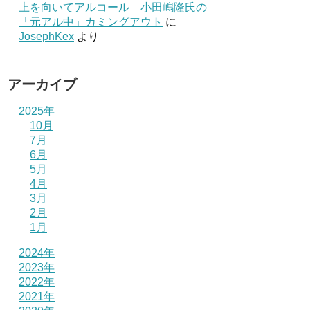
上を向いてアルコール 小田嶋隆氏の
「元アル中」カミングアウト
に
JosephKex
より
アーカイブ
2025年
10月
7月
6月
5月
4月
3月
2月
1月
2024年
2023年
2022年
2021年