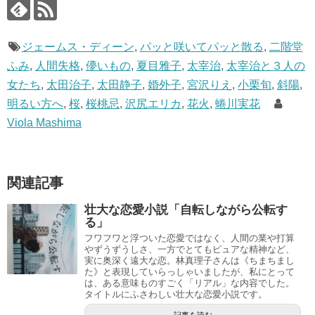
ジェームス・ディーン
,
パッと咲いてパッと散る
,
二階堂
ふみ
,
人間失格
,
儚いもの
,
夏目雅子
,
太宰治
,
太宰治と３人の
女たち
,
太田治子
,
太田静子
,
婚外子
,
宮沢りえ
,
小栗旬
,
斜陽
,
明るい方へ
,
桜
,
桜桃忌
,
沢尻エリカ
,
花火
,
蜷川実花
Viola Mashima
関連記事
壮大な恋愛小説「自転しながら公転す
る」
フワフワと浮ついた恋愛ではなく、人間の業や打算
やずうずうしさ、一方でとてもピュアな精神など、
実に奥深く遠大な恋。林真理子さんは《ちまちまし
た》と表現していらっしゃいましたが、私にとって
は、ある意味ものすごく「リアル」な内容でした。
タイトルにふさわしい壮大な恋愛小説です。
記事を読む