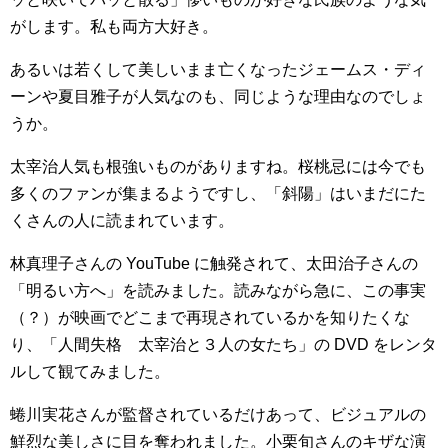
がします。私も両方大好き。
あるいは若くして美しいまま亡くなったジェームス・ディ
ーンや夏目雅子が人気なのも、同じような理由なのでしょ
うか。
太宰治人気も根強いものがありますね。桜桃忌には今でも
多くのファンが集まるようですし、「斜陽」はいまだにた
くさんの人に読まれています。
林真理子さんの YouTube に触発されて、太田治子さんの
「明るい方へ」を読みました。読みながら急に、この事実
（？）が映画でどこまで再現されているかを知りたくな
り、「人間失格 太宰治と３人の女たち」の DVD をレンタ
ルして観てみました。
蜷川実花さんが監督されているだけあって、ビジュアルの
鮮烈な美しさに目を奪われました。小栗旬さんのキザな演