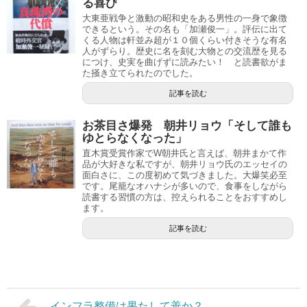
る喜び
大東亜戦争と激動の昭和史をある男性の一身で象徴
できるという。その名も「加瀬俊一」。評伝に出て
くる人物は軒並み超が１０個くらい付きそうな有名
人がずらり。歴史に名を刻む大物との交流歴を見る
につけ、史実を曲げずに読みたい！ と読書欲がま
た掻き立てられたのでした。
記事を読む
お茶目さ爆発 朝井リョウ「そして誰も
ゆとらなくなった」
直木賞受賞作家でW朝井氏と言えば、朝井まかて作
品が大好きな私ですが、朝井リョウ氏のエッセイの
面白さに、この度初めて気づきました。大爆笑必至
です。尾籠なオハナシが多いので、食事をしながら
読書する習慣の方は、控えられることをおすすめし
ます。
記事を読む
インフラ整備は果たして善か？