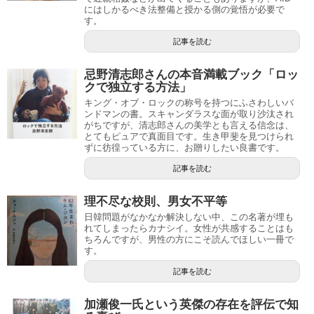
にはしかるべき法整備と授かる側の覚悟が必要で
す。
記事を読む
忌野清志郎さんの本音満載ブック「ロッ
クで独立する方法」
キング・オブ・ロックの称号を持つにふさわしいバ
ンドマンの書。スキャンダラスな面が取り沙汰され
がちですが、清志郎さんの美学とも言える信念は、
とてもピュアで真面目です。生き甲斐を見つけられ
ずに彷徨っている方に、お贈りしたい良書です。
記事を読む
理不尽な校則、男女不平等
日韓問題がなかなか解決しない中、この名著が埋も
れてしまったらカナシイ。女性が共感することはも
ちろんですが、男性の方にこそ読んでほしい一冊で
す。
記事を読む
加瀬俊一氏という英傑の存在を評伝で知