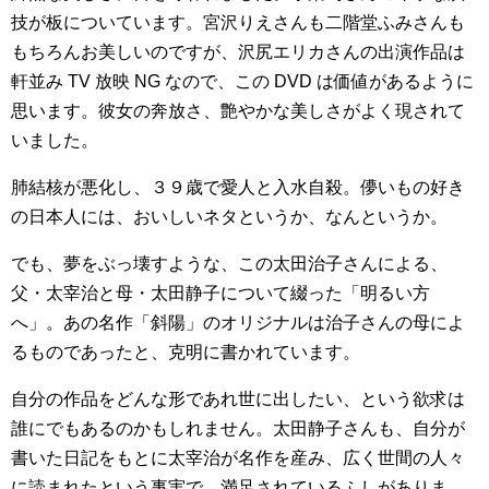
技が板についています。宮沢りえさんも二階堂ふみさんも
もちろんお美しいのですが、沢尻エリカさんの出演作品は
軒並み TV 放映 NG なので、この DVD は価値があるように
思います。彼女の奔放さ、艶やかな美しさがよく現されて
いました。
肺結核が悪化し、３９歳で愛人と入水自殺。儚いもの好き
の日本人には、おいしいネタというか、なんというか。
でも、夢をぶっ壊すような、この太田治子さんによる、
父・太宰治と母・太田静子について綴った「明るい方
へ」。あの名作「斜陽」のオリジナルは治子さんの母によ
るものであったと、克明に書かれています。
自分の作品をどんな形であれ世に出したい、という欲求は
誰にでもあるのかもしれません。太田静子さんも、自分が
書いた日記をもとに太宰治が名作を産み、広く世間の人々
に読まれたという事実で、満足されているふしがありま