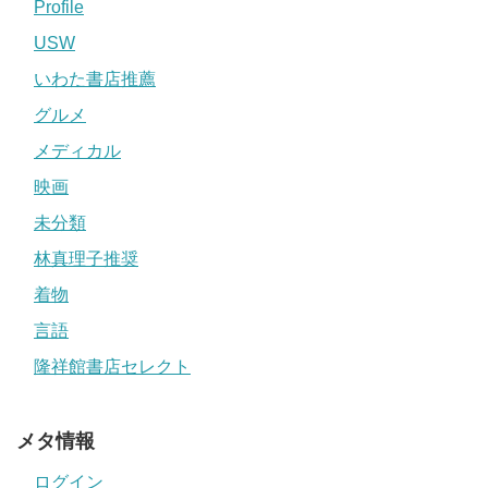
Profile
USW
いわた書店推薦
グルメ
メディカル
映画
未分類
林真理子推奨
着物
言語
隆祥館書店セレクト
メタ情報
ログイン