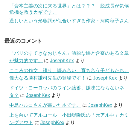
「資本主義の次に来る世界」とは？？？ 脱成長が気候
危機を救うカギです。
逞しいという形容詞が似合いすぎる作家・河﨑秋子さん
最近のコメント
「パリのすてきなおじさん」洒脱な絵と含蓄のある文章
が魅力的です。
に
JosephKex
より
こころの作文 綴り、読み合い、育ち合う子どもたち。
偉大なる勝村謙司先生の登場です！
に
JosephKex
より
ドイツ・ヨーロッパのワイン蘊蓄、嫌味にならないネ
タ？
に
JosephKex
より
中島ハルコさんが書いた本です。
に
JosephKex
より
上を向いてアルコール 小田嶋隆氏の「元アル中」カミ
ングアウト
に
JosephKex
より