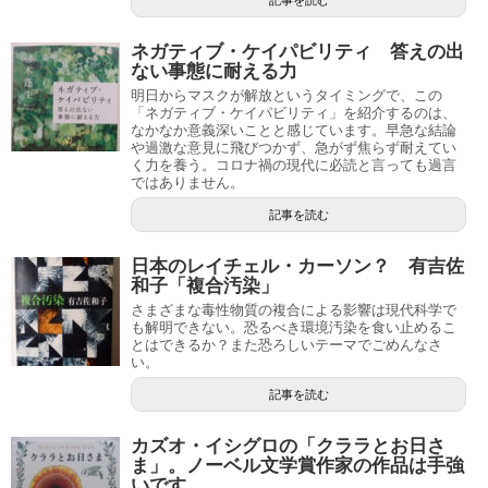
ネガティブ・ケイパビリティ 答えの出
ない事態に耐える力
明日からマスクが解放というタイミングで、この
「ネガティブ・ケイパビリティ」を紹介するのは、
なかなか意義深いことと感じています。早急な結論
や過激な意見に飛びつかず、急がず焦らず耐えてい
く力を養う。コロナ禍の現代に必読と言っても過言
ではありません。
記事を読む
日本のレイチェル・カーソン？ 有吉佐
和子「複合汚染」
さまざまな毒性物質の複合による影響は現代科学で
も解明できない。恐るべき環境汚染を食い止めるこ
とはできるか？また恐ろしいテーマでごめんなさ
い。
記事を読む
カズオ・イシグロの「クララとお日さ
ま」。ノーベル文学賞作家の作品は手強
いです。