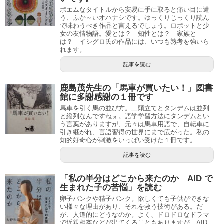
ポエムなタイトルから安易に手に取ると痛い目に遭
う、ふか～いオハナシです。ゆっくりじっくり読ん
で味わうべき作品と言えるでしょう。ロボットと少
女の友情物語。愛とは？ 知性とは？ 家族と
は？ イシグロ氏の作品には、いつも熟考を強いら
れます。
記事を読む
鹿島茂先生の「馬車が買いたい！」図書
館に多謝感謝の１冊です
馬車を引く馬の並び方。二頭立てとタンデムは並列
と縦列なんですねぇ。語学学習方法にタンデムとい
う言葉がありますが、元々は馬車用語で、自転車に
引き継がれ、言語習得の世界にまで広がった。私の
知的好奇心が刺激をいっぱい受けた１冊です。
記事を読む
「私の半分はどこから来たのか AID で
生まれた子の苦悩」を読む
卵子バンクや精子バンク。欲しくても子供ができな
い様々な理由があり、それを救う技術がある。だ
が、人道的にどうなのか。よく、ドロドロなドラマ
で近親相姦などが出てくることもありますが、AID